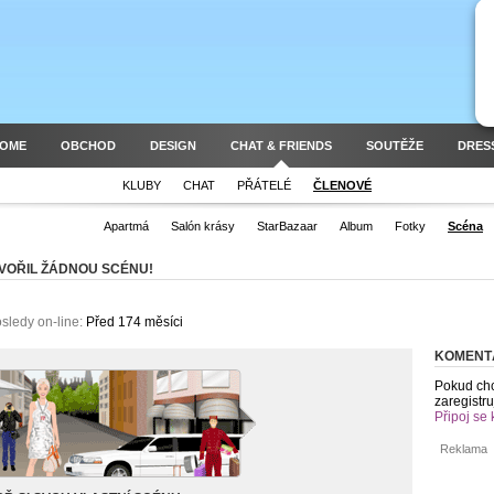
HOME
OBCHOD
DESIGN
CHAT & FRIENDS
SOUTĚŽE
DRES
KLUBY
CHAT
PŘÁTELÉ
ČLENOVÉ
Apartmá
Salón krásy
StarBazaar
Album
Fotky
Scéna
TVOŘIL ŽÁDNOU SCÉNU!
sledy on-line:
Před 174 měsíci
KOMENT
Pokud chc
zaregistru
Připoj se 
Reklama