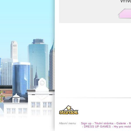
VYTVO
Hlavní menu
Sign up
Titulní stránka
Galerie
M
•
•
•
DRESS UP GAMES
Hry pro mobi
•
•