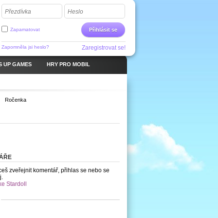
Přezdívka
Heslo
Zapamatovat
Přihlásit se
Zapomněla jsi heslo?
Zaregistrovat se!
S UP GAMES
HRY PRO MOBIL
Ročenka
ÁŘE
eš zveřejnit komentář, přihlas se nebo se
j.
ke Stardoll