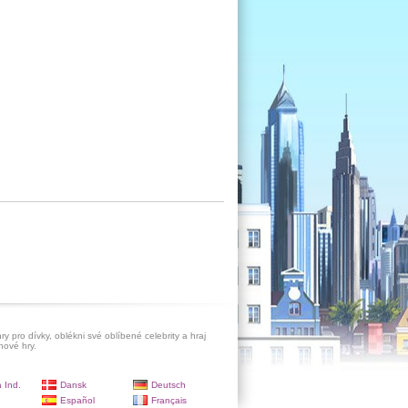
ry pro dívky, oblékni své oblíbené celebrity a hraj
hové hry.
 Ind.
Dansk
Deutsch
Español
Français