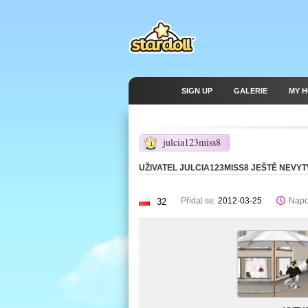
SIGN UP
GALERIE
MY 
julcia123miss8
1
UŽIVATEL JULCIA123MISS8 JEŠTĚ NEVY
Přidal se:
2012-03-25
Napo
32