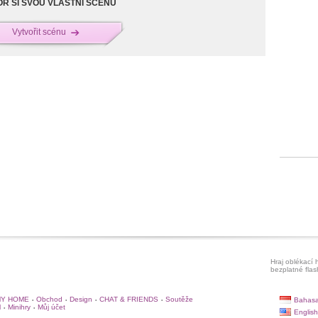
Ř SI SVOU VLASTNÍ SCÉNU
Vytvořit scénu
Hraj oblékací h
bezplatné flas
Y HOME
Obchod
Design
CHAT & FRIENDS
Soutěže
Bahasa
•
•
•
•
l
Minihry
Můj účet
•
•
English