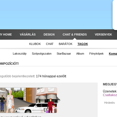
MY HOME
VÁSÁRLÁS
DESIGN
CHAT & FRIENDS
VERSENYEK
KLUBOK
CHAT
BARÁTOK
TAGOK
Lakosztály
Szépségszalon
StarBazaar
Album
Fényképek
Komp
OMPOZÍCIÓT!
egutóbb bejelentkezetett:
174 hónappal ezelőtt
MEGJEG
Üzenetek 
Csatlakoz
Hirdetés