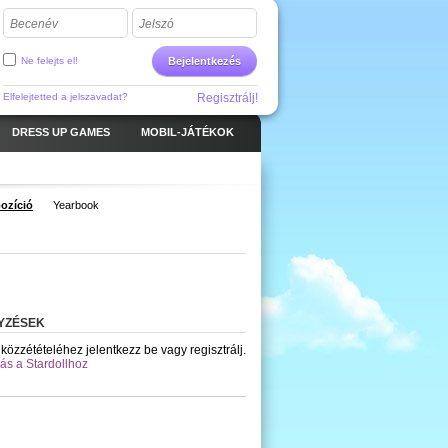
Becenév
Jelszó
Ne felejts el!
Bejelentkezés
Elfelejtetted a jelszavadat?
Regisztrálj!
DRESS UP GAMES
MOBIL-JÁTÉKOK
ozíció
Yearbook
YZÉSEK
közzétételéhez jelentkezz be vagy regisztrálj.
ás a Stardollhoz