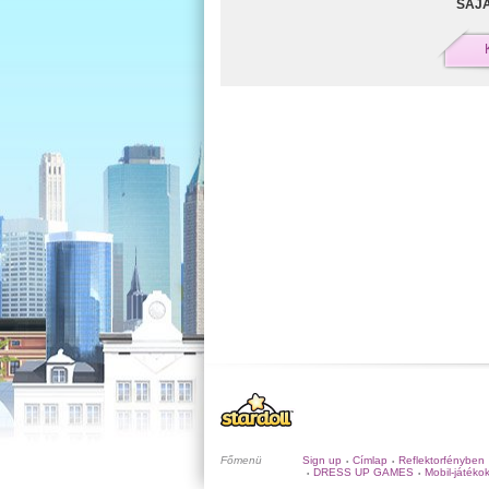
SAJÁ
Főmenü
Sign up
Címlap
Reflektorfényben
•
•
DRESS UP GAMES
Mobil-játéko
•
•