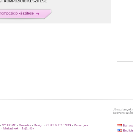
T KOMPOZÍCIÓ KÉSZÍTÉSE
Kompozíció készítése
Játssz lányok 
kedvenc sztárj
MY HOME
Vásárlás
Design
CHAT & FRIENDS
Versenyek
Bahasa
•
•
•
•
•
k
Minijátékok
Saját fiók
•
•
English