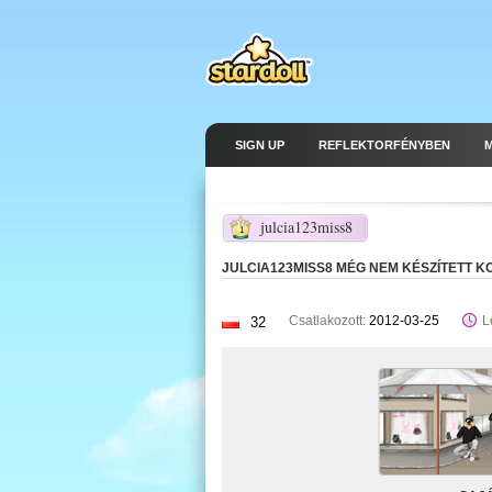
SIGN UP
REFLEKTORFÉNYBEN
julcia123miss8
1
JULCIA123MISS8 MÉG NEM KÉSZÍTETT K
Csatlakozott:
2012-03-25
L
32