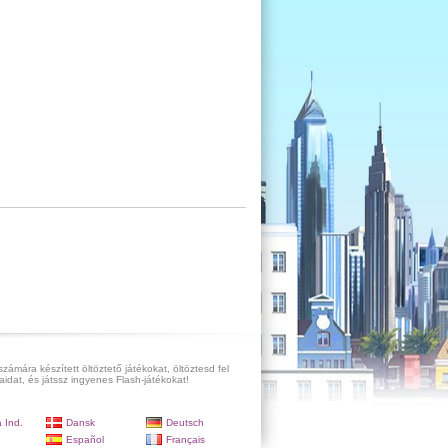
számára készített öltöztető játékokat, öltöztesd fel
aidat, és játssz ingyenes Flash-játékokat!
 Ind.
Dansk
Deutsch
Español
Français