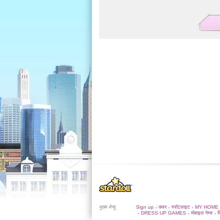
मुख्य मेन्यू
Sign up
कवर
स्पॉटलाइट
MY HOME
•
•
•
DRESS UP GAMES
मोबाइल गेम्स
म
•
•
•