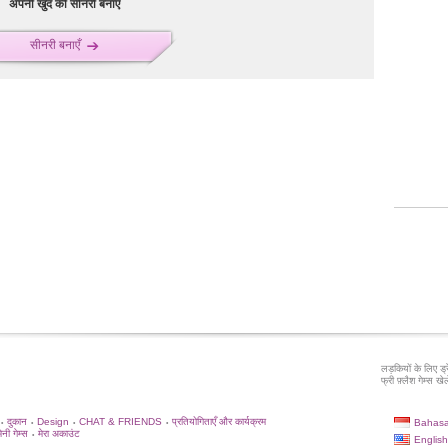
अपनी खुद की सीनरी बनाएँ
सीनरी बनाएँ
लड़कियों के लिए ड्
फ्री फ़्लैश गेम्स खेले
दुकान
Design
CHAT & FRIENDS
प्रतियोगिताएँ और कार्यक्रम
Bahasa
•
•
•
•
िनी गेम्स
मेरा अकाउंट
•
English