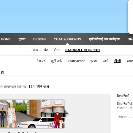
 HOME
दुकान
DESIGN
CHAT & FRIENDS
प्रतियोगिताएँ और कार्यक्रम
DR
क्लब
चैट
दोस्त
STARDOLL पर कुल सदस्य
मेरा घर
ब्यूटी पार्लर
StarBazaar
एल्बम
फ़ोटो
सीनरी
Yea
है!
बार ऑनलाइन देखी गई:
174 महीने पहले
टिप्पणियाँ
टिप्पणियाँ प
Stardoll में
विज्ञापन