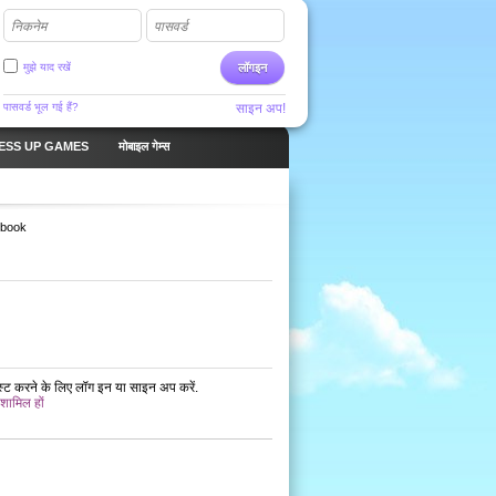
निकनेम
पासवर्ड
मुझे याद रखें
लॉगइन
पासवर्ड भूल गई हैं?
साइन अप!
ESS UP GAMES
मोबाइल गेम्स
rbook
ोस्ट करने के लिए लॉग इन या साइन अप करें.
 शामिल हों