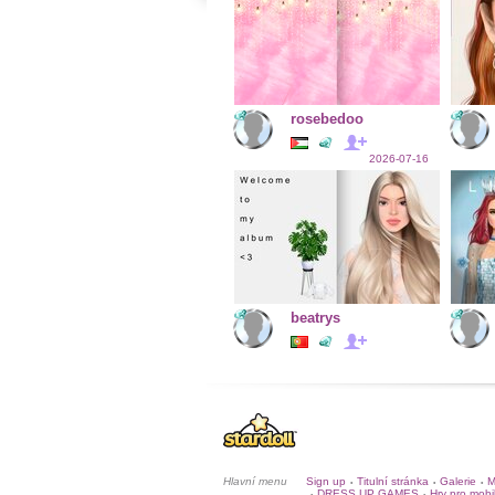
rosebedoo
2026-07-16
beatrys
Hlavní menu
Sign up
Titulní stránka
Galerie
M
•
•
•
DRESS UP GAMES
Hry pro mobi
•
•