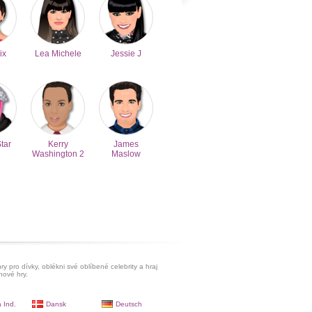
ix
Lea Michele
Jessie J
Star
Kerry
James
Washington 2
Maslow
ry pro dívky, oblékni své oblíbené celebrity a hraj
hové hry.
 Ind.
Dansk
Deutsch