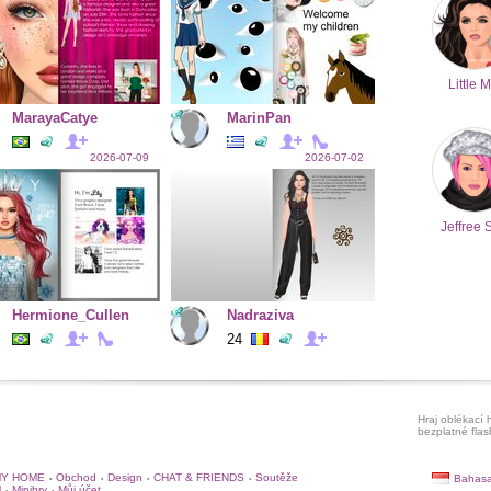
Little M
MarayaCatye
MarinPan
2026-07-09
2026-07-02
Jeffree 
Hermione_Cullen
Nadraziva
24
Hraj oblékací h
bezplatné flas
Y HOME
Obchod
Design
CHAT & FRIENDS
Soutěže
Bahasa
•
•
•
•
l
Minihry
Můj účet
•
•