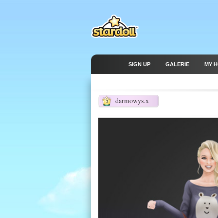
SIGN UP
GALERIE
MY 
darmowys.x
3