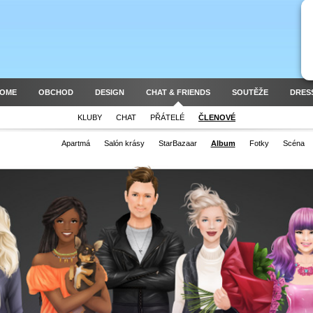
HOME
OBCHOD
DESIGN
CHAT & FRIENDS
SOUTĚŽE
DRES
KLUBY
CHAT
PŘÁTELÉ
ČLENOVÉ
Apartmá
Salón krásy
StarBazaar
Album
Fotky
Scéna