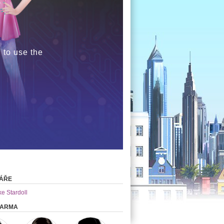
 to use the
ÁŘE
ke Stardoll
DARMA