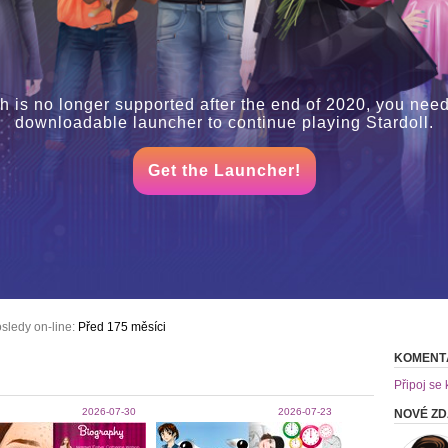
h is no longer supported after the end of 2020, you need
downloadable launcher to continue playing Stardoll.
Get the Launcher!
sledy on-line:
Před 175 měsíci
KOMENT
Připoj se 
2026-07-30
2026-07-23
NOVÉ Z