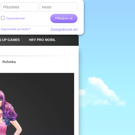
Přezdívka
Heslo
Zapamatovat
Přihlásit se
Zapomněla jsi heslo?
Zaregistrovat se!
S UP GAMES
HRY PRO MOBIL
Ročenka