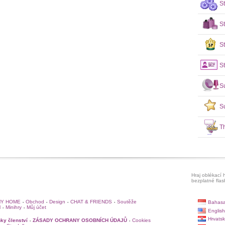
S
S
St
St
S
S
T
Hraj oblékací h
bezplatné flas
Y HOME
Obchod
Design
CHAT & FRIENDS
Soutěže
Bahasa
•
•
•
•
l
Minihry
Můj účet
•
•
English
Hrvatsk
ky členství
ZÁSADY OCHRANY OSOBNÍCH ÚDAJŮ
Cookies
•
•