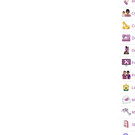
B
C
C
D
D
F
F
L
M
M
S