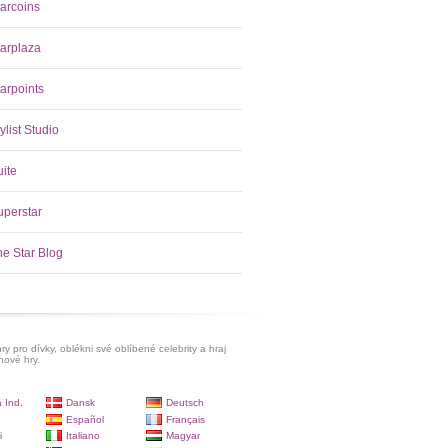
tarcoins
tarplaza
arpoints
ylist Studio
uite
uperstar
he Star Blog
ry pro dívky, oblékni své oblíbené celebrity a hraj
hové hry.
 Ind.
Dansk
Deutsch
Español
Français
i
Italiano
Magyar