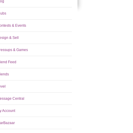
log
lubs
ontests & Events
esign & Sell
ressups & Games
riend Feed
riends
evel
essage Central
y Account
tarBazaar