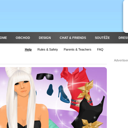
HOME
OBCHOD
DESIGN
CHAT & FRIENDS
SOUTĚŽE
DRES
Help
Rules & Safety
Parents & Teachers
FAQ
Advertise