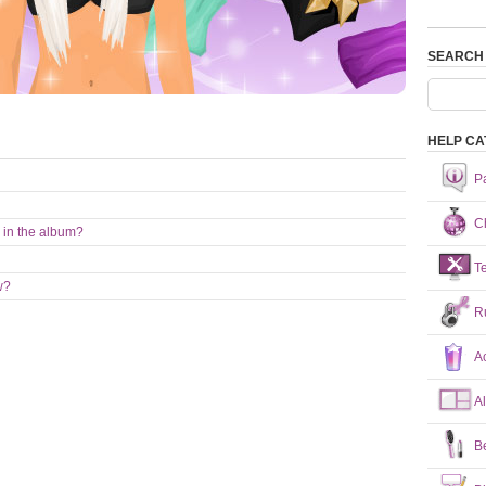
SEARCH
HELP CA
P
Ch
 in the album?
T
w?
R
A
A
B