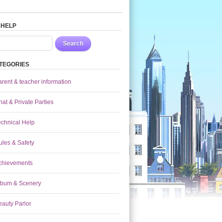
 HELP
Search
TEGORIES
arent & teacher information
at & Private Parties
echnical Help
ules & Safety
chievements
lbum & Scenery
eauty Parlor