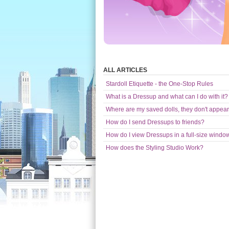
ALL ARTICLES
Stardoll Etiquette - the One-Stop Rules
What is a Dressup and what can I do with it?
Where are my saved dolls, they don't appear
How do I send Dressups to friends?
How do I view Dressups in a full-size windo
How does the Styling Studio Work?