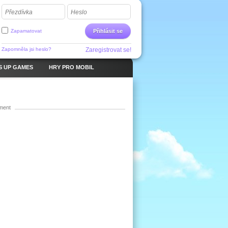
Přezdívka
Heslo
Zapamatovat
Přihlásit se
Zapomněla jsi heslo?
Zaregistrovat se!
S UP GAMES
HRY PRO MOBIL
ment