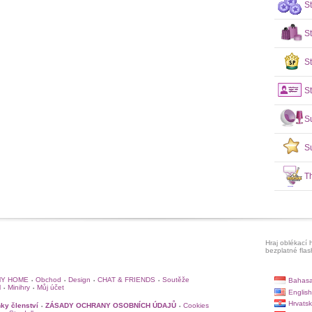
S
S
St
St
S
S
T
Hraj oblékací h
bezplatné flas
Y HOME
Obchod
Design
CHAT & FRIENDS
Soutěže
Bahasa
•
•
•
•
l
Minihry
Můj účet
•
•
English
Hrvatsk
ky členství
ZÁSADY OCHRANY OSOBNÍCH ÚDAJŮ
Cookies
•
•