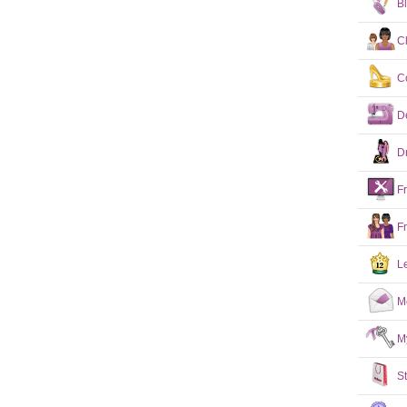
B
C
C
D
D
F
F
L
M
M
S