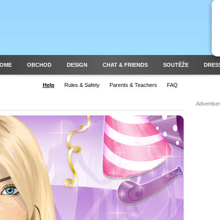
HOME
OBCHOD
DESIGN
CHAT & FRIENDS
SOUTĚŽE
DRES
Help
Rules & Safety
Parents & Teachers
FAQ
Advertise