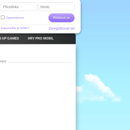
Přezdívka
Heslo
Zapamatovat
Přihlásit se
Zapomněla jsi heslo?
Zaregistrovat se!
S UP GAMES
HRY PRO MOBIL
ment