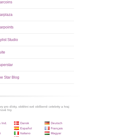
tarcoins
tarplaza
arpoints
ylist Studio
uite
uperstar
he Star Blog
ry pro dívky, oblékni své oblíbené celebrity a hraj
hové hry.
 Ind.
Dansk
Deutsch
Español
Français
i
Italiano
Magyar