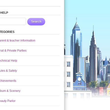
 HELP
Search
TEGORIES
arent & teacher information
at & Private Parties
echnical Help
ules & Safety
chievements
lbum & Scenery
eauty Parlor