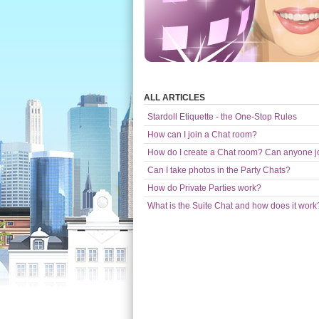
ALL ARTICLES
Stardoll Etiquette - the One-Stop Rules
How can I join a Chat room?
How do I create a Chat room? Can anyone j
Can I take photos in the Party Chats?
How do Private Parties work?
What is the Suite Chat and how does it work