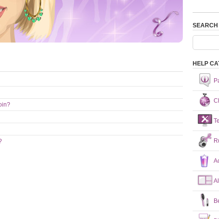
SEARCH
HELP CA
P
Ch
oin?
T
R
?
A
A
B