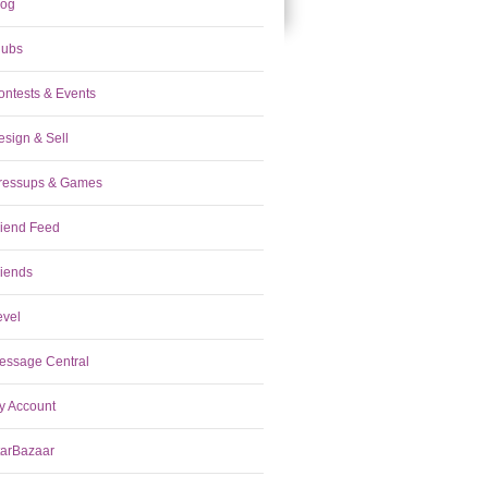
log
lubs
ontests & Events
esign & Sell
ressups & Games
riend Feed
riends
evel
essage Central
y Account
tarBazaar