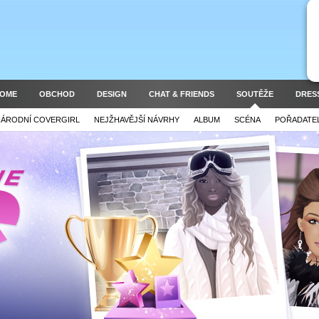
HOME
OBCHOD
DESIGN
CHAT & FRIENDS
SOUTĚŽE
DRES
ÁRODNÍ COVERGIRL
NEJŽHAVĚJŠÍ NÁVRHY
ALBUM
SCÉNA
POŘADATE