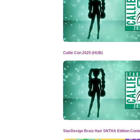
Callie Con 2025 (HUB)
StarDesign Bratz Hair SNTHA Edition Conte