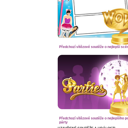
Předchozí vítězové soutěže o nejlepší scé
Předchozí vítězové soutěže o nejlepšího p
párty