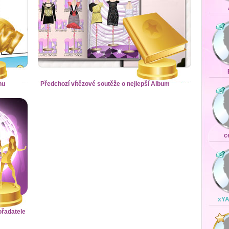
nu
Předchozí vítězové soutěže o nejlepší Album
c
xY
ořadatele