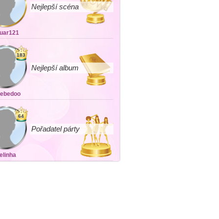
Nejlepší scéna
uar121
183
Nejlepší album
sebedoo
64
Pořadatel párty
relinha