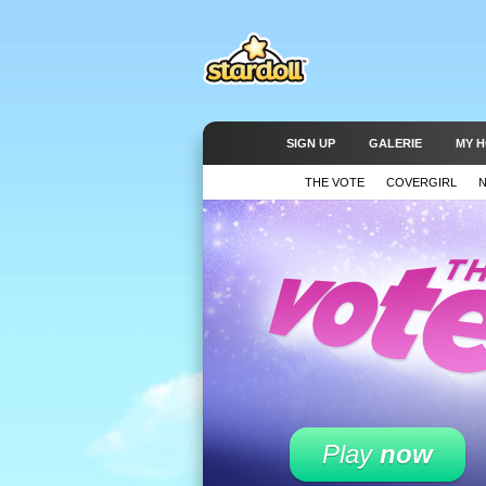
SIGN UP
GALERIE
MY 
THE VOTE
COVERGIRL
N
Play
now