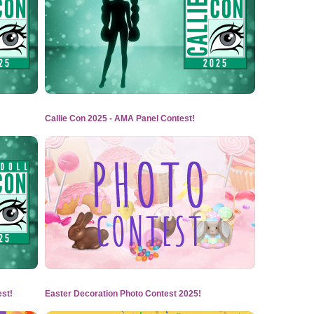
Callie Con 2025 - AMA Panel Contest!
st!
Easter Decoration Photo Contest 2025!