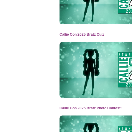
Callie Con 2025 Bratz Quiz
Callie Con 2025 Bratz Photo Contest!