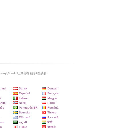
Aniston及Stardoll上其他有名的明星换装.
 Ind.
Dansk
Deutsch
Español
Français
i
Italiano
Magyar
ands
Norsk
Polski
uês
Português/BR
Română
Svenska
Türkçe
a
Ελληνικά
Русский
ски
العربية
हिन्दी
)
日本語
繁體字