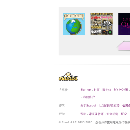
Sign up
MY HOME
主目录
封面
聚光灯
•
•
•
•
我的帐户
•
资讯
关于Stardoll
让我们帮你宣传
会籍
•
•
FAQ
帮助
帮助
家長及教师
安全规则
•
•
•
© Stardoll AB 2006-2026 版权所有
使用此网页代表