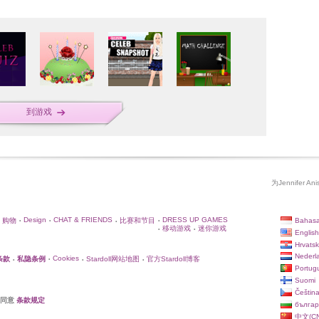
到游戏
为Jennifer 
Design
CHAT & FRIENDS
DRESS UP GAMES
Bahasa
购物
比赛和节目
•
•
•
•
移动游戏
迷你游戏
•
•
English
Hrvatsk
Nederl
Cookies
条款
私隐条例
Stardoll网站地图
官方Stardoll博客
•
•
•
•
Portug
Suomi
Češtin
你同意
条款规定
българ
中文(CN