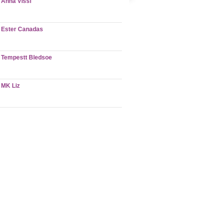
Anna Vissi
Ester Canadas
Tempestt Bledsoe
MK Liz