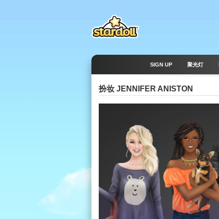
SIGN UP
聚光灯
扮妆 JENNIFER ANISTON