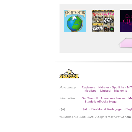
Huvudmeny
Registrera
Nyheter
Spotlight
MI
•
•
•
Mobilspel
Minispel
Mitt konto
•
•
•
Information
Om Stardoll
Annonsera hos os
Me
•
•
Stardolls officiella blogg
•
Hjälp
Hjälp
Föräldrar & Pedagoger
Regl
•
•
© Stardoll AB 2006-2026. All rights reserved.
Genom a