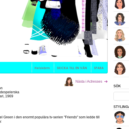
Nästa i Actresses
SÖK
on
despelerska
ari, 1969
STYLING
l Green i den enormt populära tv-serien "Friends" som ledde till
y.