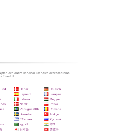
niston och andra kändisar i senaste accessoarerna
å Stardoll.
 Ind.
Dansk
Deutsch
Español
Français
i
Italiano
Magyar
ands
Norsk
Polski
uês
Português/BR
Română
Svenska
Türkçe
a
Ελληνικά
Русский
ски
العربية
हिन्दी
)
日本語
繁體字