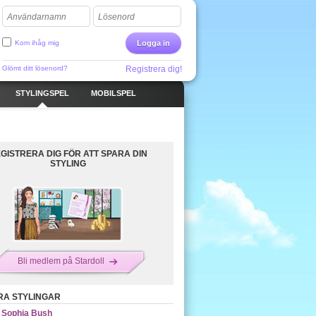
Användarnamn
Lösenord
Kom ihåg mig
Logga in
Glömt ditt lösenord?
Registrera dig!
STYLINGSPEL
MOBILSPEL
GISTRERA DIG FÖR ATT SPARA DIN
STYLING
Bli medlem på Stardoll
RA STYLINGAR
Sophia Bush