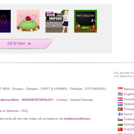
Gå till Spel
Klä Jennifer A
och kläderna p
TT HEM
Shoppa
Designa
CHATT & VÄNNER
Tävlingar
STYLINGSPEL
Bahasa
•
•
•
•
•
English
Hrvatsk
dlemsvillkor
INTEGRITETSPOLICY
Cookies
Stardoll Sitemap
•
•
•
Nederl
Portug
er & Säkerhet
FAQ
•
Suomi
tt surfa på den här sidan så accepterar du
medlemsvillkoren
.
Češtin
българ
中文(CN