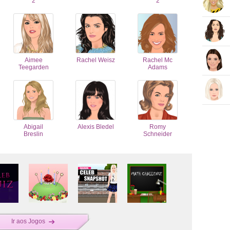
2
2
Aimee
Rachel Weisz
Rachel Mc
Teegarden
Adams
Abigail
Alexis Bledel
Romy
Breslin
Schneider
Ir aos Jogos