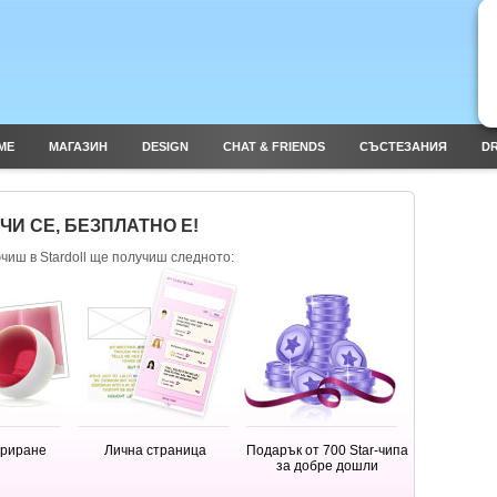
ME
МАГАЗИН
DESIGN
CHAT & FRIENDS
СЪСТЕЗАНИЯ
DR
И СЕ, БЕЗПЛАТНО Е!
ючиш в Stardoll ще получиш следното:
ориране
Лична страница
Подарък от 700 Star-чипа
за добре дошли