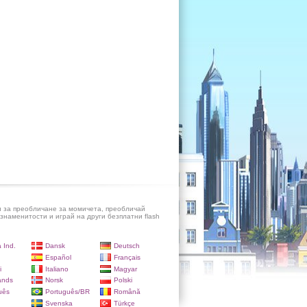
и за преобличане за момичета, преобличай
знаменитости и играй на други безплатни flash
 Ind.
Dansk
Deutsch
Español
Français
i
Italiano
Magyar
ands
Norsk
Polski
uês
Português/BR
Română
Svenska
Türkçe