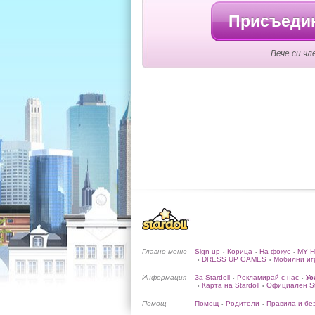
Присъедин
Вече си чл
Главно меню
Sign up
Корица
На фокус
MY 
•
•
•
DRESS UP GAMES
Мобилни иг
•
•
Информация
За Stardoll
Рекламирай с нас
Ус
•
•
Карта на Stardoll
Официален Sta
•
•
Помощ
Помощ
Родители
Правила и бе
•
•