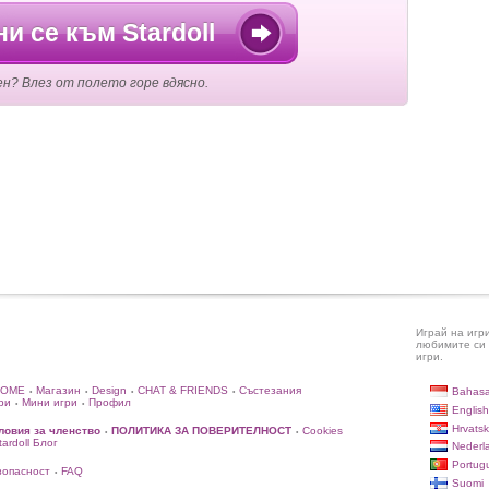
и се към Stardoll
ен? Влез от полето горе вдясно.
Играй на игр
любимите си 
игри.
HOME
Магазин
Design
CHAT & FRIENDS
Състезания
Bahasa
•
•
•
•
ри
Мини игри
Профил
•
•
English
Hrvatsk
ловия за членство
ПОЛИТИКА ЗА ПОВЕРИТЕЛНОСТ
Cookies
•
•
rdoll Блог
Nederl
Portug
зопасност
FAQ
•
Suomi