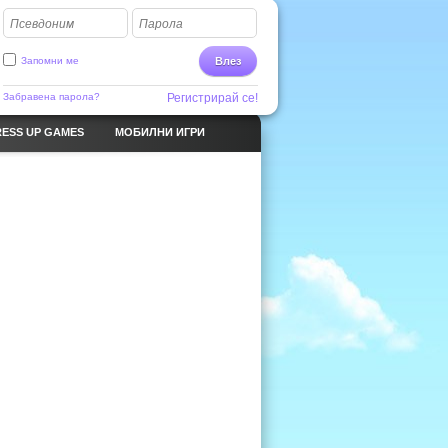
Псевдоним
Парола
Запомни ме
Влез
Забравена парола?
Регистрирай се!
ESS UP GAMES
МОБИЛНИ ИГРИ