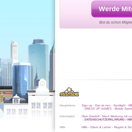
Werde Mitg
Bist du schon Mitgl
Hauptmenu
Sign up
Das ist neu
Spotlight
ME
•
•
•
DRESS UP GAMES
Mobile Spiel
•
•
Information
Über Stardoll
Mach Werbung mit un
•
DATENSCHUTZERKLÄRUNG / IM
•
Hilfe
Hilfe
Eltern & Lehrer
Regeln & Sic
•
•