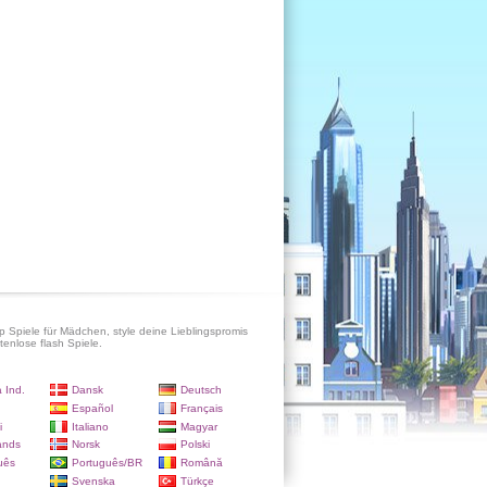
p Spiele für Mädchen, style deine Lieblingspromis
tenlose flash Spiele.
 Ind.
Dansk
Deutsch
Español
Français
i
Italiano
Magyar
ands
Norsk
Polski
uês
Português/BR
Română
Svenska
Türkçe