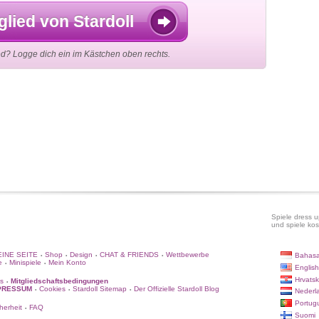
lied von Stardoll
ied? Logge dich ein im Kästchen oben rechts.
Spiele dress u
und spiele kos
INE SEITE
Shop
Design
CHAT & FRIENDS
Wettbewerbe
Bahasa
•
•
•
•
e
Minispiele
Mein Konto
•
•
English
Hrvatsk
s
Mitgliedschaftsbedingungen
•
PRESSUM
Cookies
Stardoll Sitemap
Der Offizielle Stardoll Blog
•
•
•
Nederl
Portug
herheit
FAQ
•
Suomi