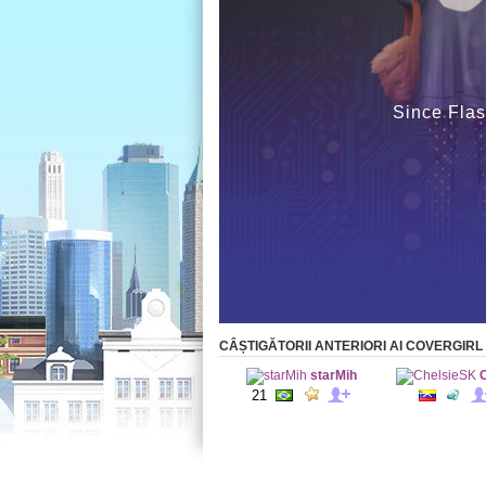
Since Flas
CÂȘTIGĂTORII ANTERIORI AI COVERGIRL
starMih
21