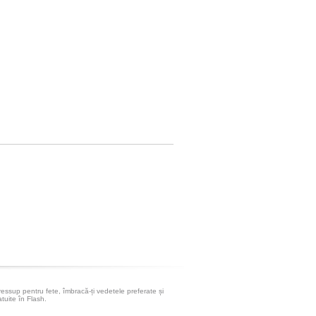
ressup pentru fete, îmbracă-ți vedetele preferate și
atuite în Flash.