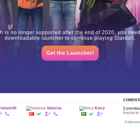
h is no longer supported after the end of 2020, you need
downloadable launcher to continue playing Stardoll.
Get the Launcher!
COMENTA
ChelsieSK
Valsevia
Keicy
Conecteaz
Înscrie-te
Publicitate