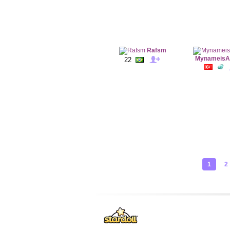
Rafsm
MynameisA
22
1
2