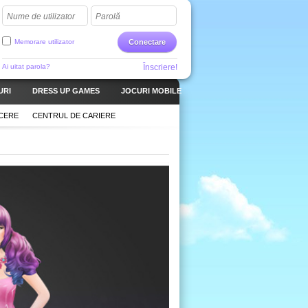
Nume de utilizator
Parolă
Memorare utilizator
Conectare
Ai uitat parola?
Înscriere!
URI
DRESS UP GAMES
JOCURI MOBILE
CERE
CENTRUL DE CARIERE