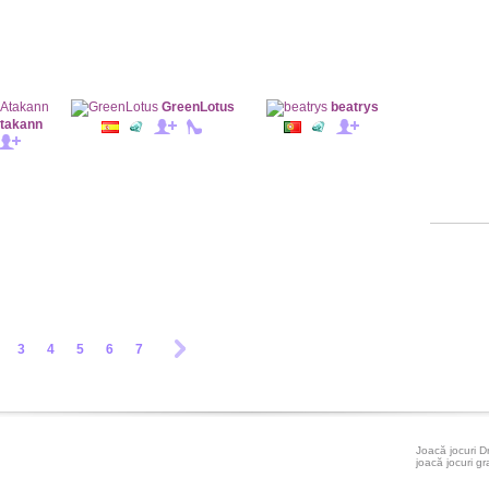
GreenLotus
beatrys
takann
3
4
5
6
7
Joacă jocuri D
joacă jocuri gr