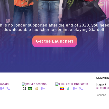
h is no longer supported after the end of 2020, you need
downloadable launcher to continue playing Stardoll.
Get the Launcher!
KOMMEN
inaaki
starMih
ChelsieSK
Logga in, 
Bli medle
21
Annons