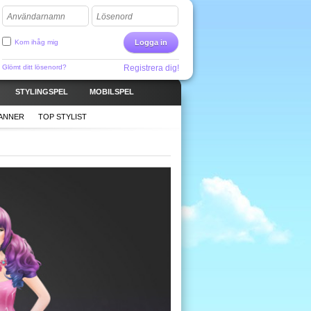
Användarnamn
Lösenord
Kom ihåg mig
Logga in
Glömt ditt lösenord?
Registrera dig!
STYLINGSPEL
MOBILSPEL
LANNER
TOP STYLIST