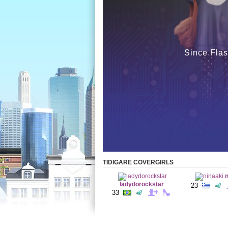
Since Flas
TIDIGARE COVERGIRLS
n
ladydorockstar
23
33