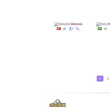
Valsevia
K
1
2