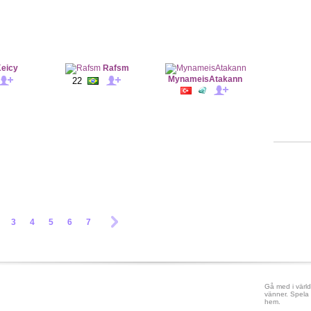
eicy
Rafsm
MynameisAtakann
22
3
4
5
6
7
Gå med i värld
vänner. Spela 
hem.