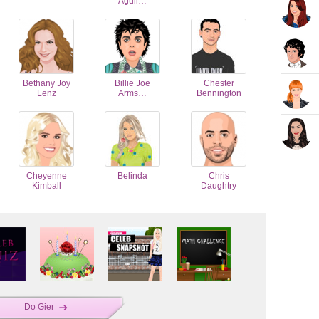
Aguil…
Bethany Joy
Billie Joe
Chester
Lenz
Arms…
Bennington
Cheyenne
Belinda
Chris
Kimball
Daughtry
Do Gier