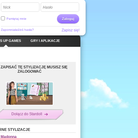
Nick
Hasło
Pamiętaj mnie
Zaloguj
Zapomniałaś/eś hasła?
Zapisz się!
S UP GAMES
GRY I APLIKACJE
 ZAPISAĆ TĘ STYLIZACJĘ MUSISZ SIĘ
ZALOGOWAĆ
Dołącz do Stardoll
NE STYLIZACJE
Madonna