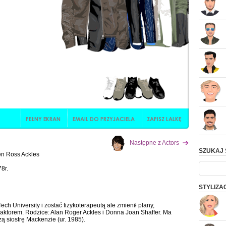
Następne z Actors
SZUKAJ 
n Ross Ackles
8r.
STYLIZA
h University i zostać fizykoterapeutą ale zmienił plany,
ł aktorem. Rodzice: Alan Roger Ackles i Donna Joan Shaffer. Ma
zą siostrę Mackenzie (ur. 1985).