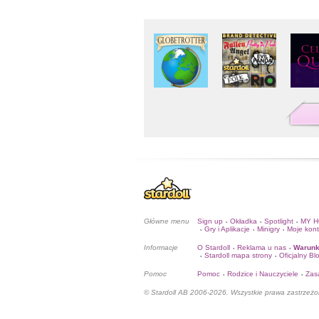
Główne menu
Sign up
Okładka
Spotlight
MY 
•
•
•
Gry i Aplikacje
Minigry
Moje kon
•
•
•
Informacje
O Stardoll
Reklama u nas
Warunk
•
•
Stardoll mapa strony
Oficjalny Bl
•
•
Pomoc
Pomoc
Rodzice i Nauczyciele
Zas
•
•
© Stardoll AB 2006-2026. Wszystkie prawa zastrzeżo