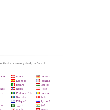
Ackles i inne znane gwiazdy na Stardoll.
 Ind.
Dansk
Deutsch
Español
Français
i
Italiano
Magyar
ands
Norsk
Polski
uês
Português/BR
Română
Svenska
Türkçe
a
Ελληνικά
Русский
ски
العربية
हिन्दी
)
日本語
繁體字