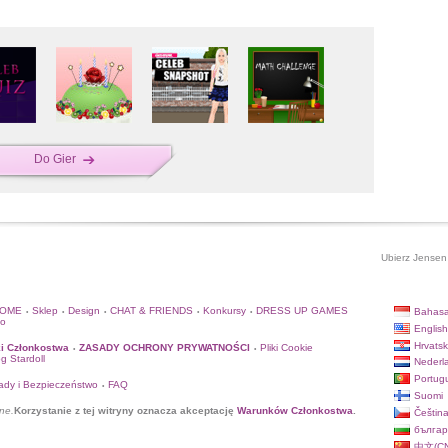
Do Gier
Ubierz Jensen 
HOME
Sklep
Design
CHAT & FRIENDS
Konkursy
DRESS UP GAMES
Bahasa
•
•
•
•
•
to
English
Hrvatsk
i Członkostwa
ZASADY OCHRONY PRYWATNOŚCI
Pliki Cookie
•
•
og Stardoll
Nederl
Portug
ady i Bezpieczeństwo
FAQ
•
Suomi
ne.
Korzystanie z tej witryny oznacza akceptację
Warunków Członkostwa
.
Češtin
българ
中文(CN