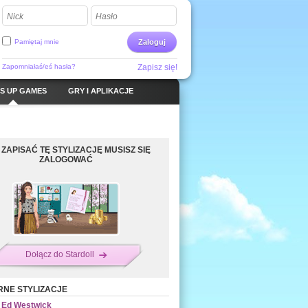
Nick
Hasło
Pamiętaj mnie
Zaloguj
Zapomniałaś/eś hasła?
Zapisz się!
S UP GAMES
GRY I APLIKACJE
 ZAPISAĆ TĘ STYLIZACJĘ MUSISZ SIĘ
ZALOGOWAĆ
Dołącz do Stardoll
NE STYLIZACJE
Ed Westwick