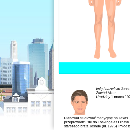
Imię i nazwisko:
Jense
Zawód:
Aktor
Urodziny:
1 marca 197
Planował studiować medycynę na Texas Tec
przeprowadził się do Los Angeles i zosta
starszego brata Joshuę (ur. 1975) i młods