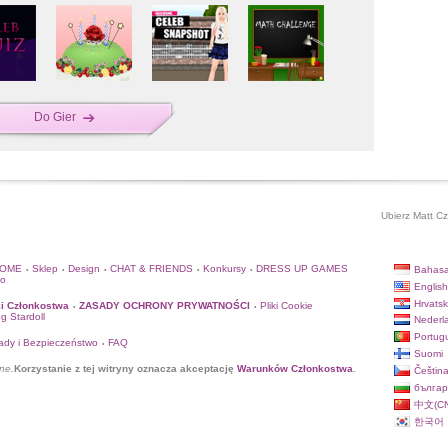
Do Gier
Ubierz Matt Cz
HOME
Sklep
Design
CHAT & FRIENDS
Konkursy
DRESS UP GAMES
Bahasa
•
•
•
•
•
to
English
Hrvatsk
i Członkostwa
ZASADY OCHRONY PRYWATNOŚCI
Pliki Cookie
•
•
og Stardoll
Nederl
Portug
ady i Bezpieczeństwo
FAQ
•
Suomi
ne.
Korzystanie z tej witryny oznacza akceptację
Warunków Członkostwa
.
Češtin
българ
中文(CN
한국어