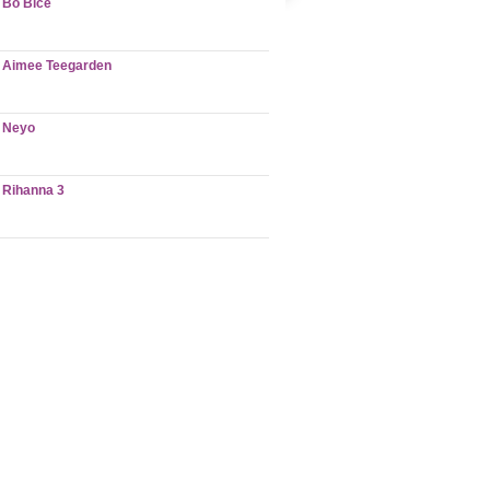
Bo Bice
Aimee Teegarden
Neyo
Rihanna 3