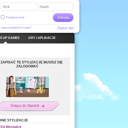
Nick
Hasło
Pamiętaj mnie
Zaloguj
Zapomniałaś/eś hasła?
Zapisz się!
S UP GAMES
GRY I APLIKACJE
 ZAPISAĆ TĘ STYLIZACJĘ MUSISZ SIĘ
ZALOGOWAĆ
Dołącz do Stardoll
NE STYLIZACJE
Ed Westwick