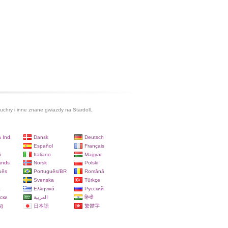
uchry i inne znane gwiazdy na Stardoll.
 Ind.
Dansk
Deutsch
Español
Français
i
Italiano
Magyar
ands
Norsk
Polski
uês
Português/BR
Română
Svenska
Türkçe
a
Ελληνικά
Русский
ски
العربية
हिन्दी
)
日本語
繁體字