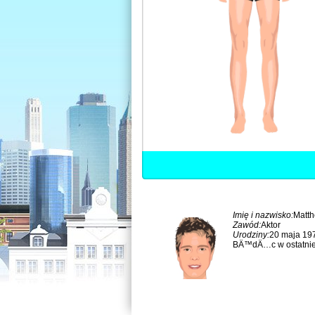
Imię i nazwisko:
Matth
Zawód:
Aktor
Urodziny:
20 maja 197
BÄ™dÄ…c w ostatniej 