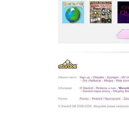
Główne menu
Sign up
Okładka
Spotlight
MY 
•
•
•
Gry i Aplikacje
Minigry
Moje kon
•
•
•
Informacje
O Stardoll
Reklama u nas
Warunk
•
•
Stardoll mapa strony
Oficjalny Bl
•
•
Pomoc
Pomoc
Rodzice i Nauczyciele
Zas
•
•
© Stardoll AB 2006-2026. Wszystkie prawa zastrzeżo