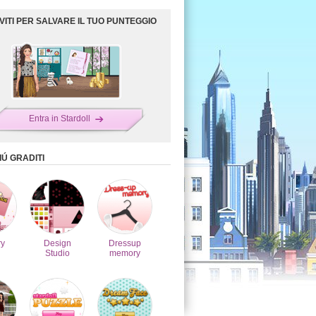
IVITI PER SALVARE IL TUO PUNTEGGIO
Entra in Stardoll
IÚ GRADITI
y
Design
Dressup
Studio
memory