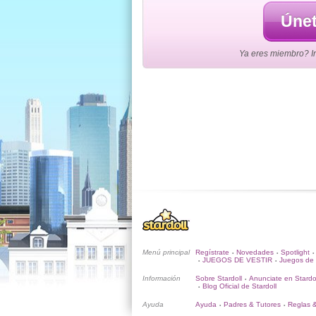
Únet
Ya eres miembro? Ini
Menú principal
Regístrate
Novedades
Spotlight
•
•
•
JUEGOS DE VESTIR
Juegos de 
•
•
Información
Sobre Stardoll
Anunciate en Stardo
•
Blog Oficial de Stardoll
•
Ayuda
Ayuda
Padres & Tutores
Reglas 
•
•