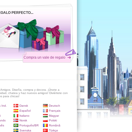
EGALO PERFECTO...
Compra un vale de regalo
Amigos. Diseña, compra y decora. ¡Únete a
idad, chatea y haz nuevos amigos! Diviértete con
s para chicas!
 Ind.
Dansk
Deutsch
Español
Français
i
Italiano
Magyar
ands
Norsk
Polski
uês
Português/BR
Română
Svenska
Türkçe