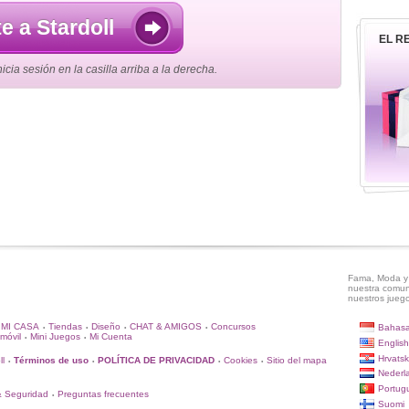
e a Stardoll
EL R
cia sesión en la casilla arriba a la derecha.
Fama, Moda y 
nuestra comun
nuestros juego
MI CASA
Tiendas
Diseño
CHAT & AMIGOS
Concursos
Bahasa
•
•
•
•
móvil
Mini Juegos
Mi Cuenta
•
•
English
Hrvatsk
ll
Términos de uso
POLÍTICA DE PRIVACIDAD
Cookies
Sitio del mapa
•
•
•
•
Nederl
Portug
& Seguridad
Preguntas frecuentes
•
Suomi