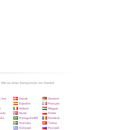
 Witt και άλλες διασημότητες στο Stardoll.
 Ind.
Dansk
Deutsch
Español
Français
i
Italiano
Magyar
ands
Norsk
Polski
uês
Português/BR
Română
Svenska
Türkçe
a
Ελληνικά
Русский