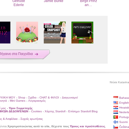
Getrude
Jamie Burke
Birgit Prinz
Ederle
an…
Πήγαινε στα Παιχνίδια
Ντύσε Katarina
ΡΧΙΚΗ ΜΟΥ
Shop
Σχέδιο
CHAT & ΦΙΛΟΙ
Διαγωνισμοί
Bahasa
•
•
•
•
κινητά
Mini Games
Λογαριασμός
•
•
English
Hrvatsk
ί μας
Όροι Συμμετοχής
•
ΩΠΙΚΏΝ ΔΕΔΟΜΈΝΩΝ
Cookies
Χάρτης Stardoll
Επίσημο Stardoll Blog
•
•
•
Nederl
Portug
ς & Ασφάλεια
Συχνές ερωτήσεις
•
Suomi
ύνται.
Χρησιμοποιώντας αυτό το site, δέχεστε τους
Όρους και προϋποθέσεις
.
Češtin