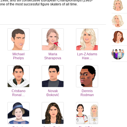
 1988, and six consecutive European Championships (1983-
e of the most successful figure skaters of all time.
Michael
Maria
Lyn-Z Adams
Phelps
Sharapova
Haw…
Cristiano
Novak
Dennis
Ronal…
Đoković
Rodman