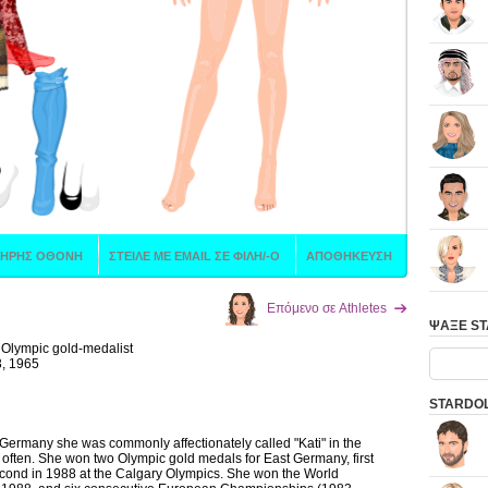
Επόμενο σε Athletes
ΨΑΞΕ S
 Olympic gold-medalist
, 1965
STARDOL
n Germany she was commonly affectionately called "Kati" in the
e often. She won two Olympic gold medals for East Germany, first
cond in 1988 at the Calgary Olympics. She won the World