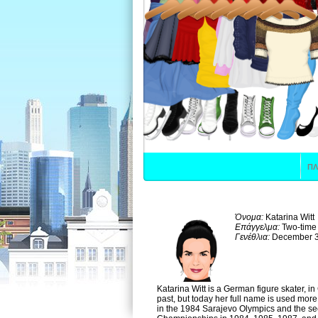
Όνομα:
Katarina Witt
Επάγγελμα:
Two-time
Γενέθλια:
December 3
Katarina Witt is a German figure skater, i
past, but today her full name is used mor
in the 1984 Sarajevo Olympics and the se