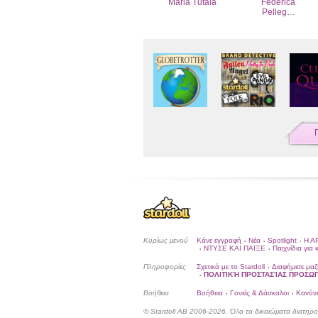
Maria Tutaia
Federica
Pelleg…
Κυρίως μενού
Κάνε εγγραφή
Νέα
Spotlight
Η Α
•
•
•
ΝΤΥΣΕ ΚΑΙ ΠΑΙΞΕ
Παιχνίδια για 
•
•
Πληροφορίες
Σχετικά με το Stardoll
Διαφήμισε μαζ
•
ΠΟΛΙΤΙΚΉ ΠΡΟΣΤΑΣΊΑΣ ΠΡΟΣ
•
Βοήθεια
Βοήθεια
Γονείς & Δάσκαλοι
Κανόνε
•
•
© Stardoll AB 2006-2026. Όλα τα δικαιώματα διατηρο