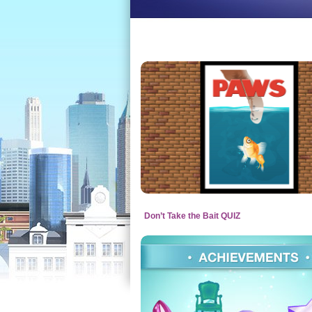
Don’t Take the Bait QUIZ