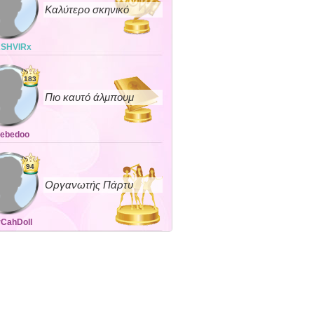
Καλύτερο σκηνικό
ASHVIRx
183
Πιο καυτό άλμπουμ
sebedoo
94
Οργανωτής Πάρτυ
rCahDoll