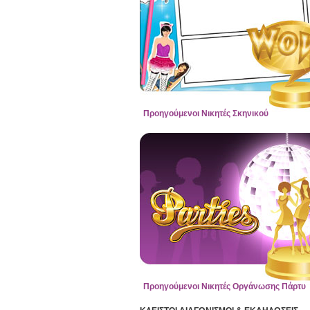
Προηγούμενοι Νικητές Σκηνικού
Προηγούμενοι Νικητές Οργάνωσης Πάρτυ