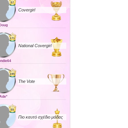
57
Covergirl
Doug
171
National Covergirl
ondie64
195
The Vote
Ade*
55
Πιο καυτό σχέδιο μόδας