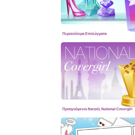
Περισσότερα Επιτεύγματα
Προηγούμενοι Νικητές National Covergirl