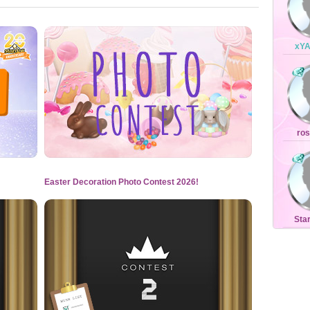
xY
ro
Easter Decoration Photo Contest 2026!
Sta