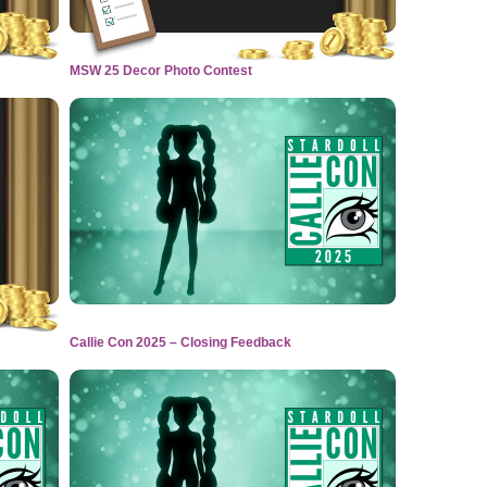
MSW 25 Decor Photo Contest
Callie Con 2025 – Closing Feedback