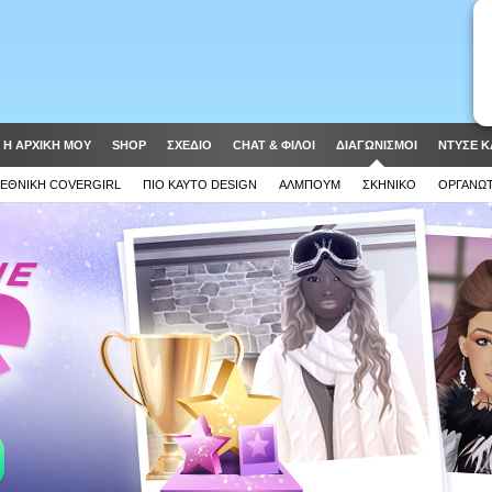
Η ΑΡΧΙΚΗ ΜΟΥ
SHOP
ΣΧΈΔΙΟ
CHAT & ΦΙΛΟΙ
ΔΙΑΓΩΝΙΣΜΟΊ
ΝΤΥΣΕ Κ
ΕΘΝΙΚΉ COVERGIRL
ΠΙΟ ΚΑΥΤΌ DESIGN
ΆΛΜΠΟΥΜ
ΣΚΗΝΙΚΌ
ΟΡΓΑΝΩΤ