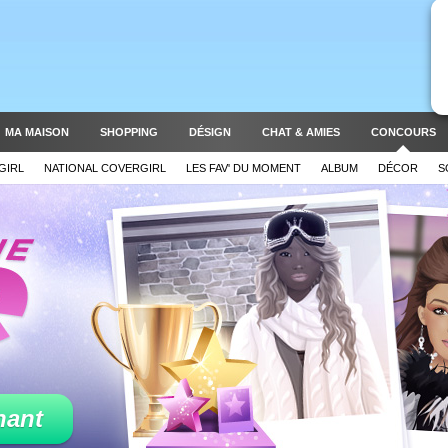
MA MAISON
SHOPPING
DÉSIGN
CHAT & AMIES
CONCOURS
GIRL
NATIONAL COVERGIRL
LES FAV' DU MOMENT
ALBUM
DÉCOR
S
nant