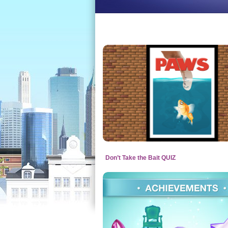
Don’t Take the Bait QUIZ