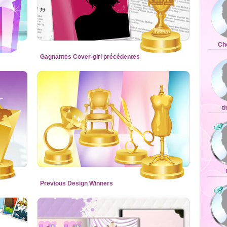
Ch
Gagnantes Cover-girl précédentes
t
Previous Design Winners