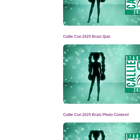
Callie Con 2025 Bratz Quiz
Callie Con 2025 Bratz Photo Contest!