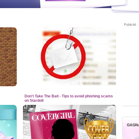
Publicité
Don't Take The Bait - Tips to avoid phishing scams
on Stardoll
GAGN