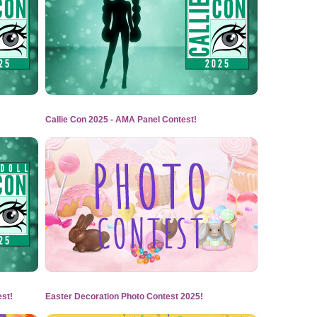
Callie Con 2025 - AMA Panel Contest!
st!
Easter Decoration Photo Contest 2025!