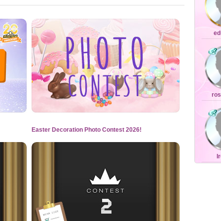
ed
ro
Easter Decoration Photo Contest 2026!
I