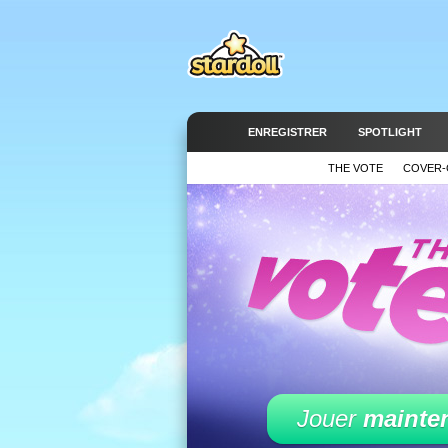
ENREGISTRER
SPOTLIGHT
THE VOTE
COVER-
Jouer
mainte