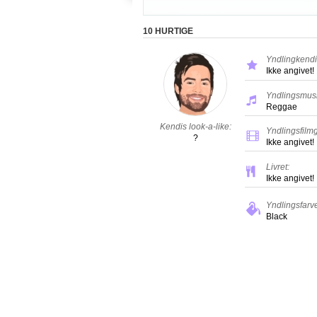
10 HURTIGE
Yndlingkendi
Ikke angivet!
Yndlingsmusi
Reggae
Kendis look-a-like:
Yndlingsfilm
?
Ikke angivet!
Livret:
Ikke angivet!
Yndlingsfarv
Black