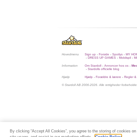
Hovedmenu
Sign up
Forside
Spotlys
MY HO
•
•
•
DRESS UP GAMES
Mobilspil
Mi
•
•
•
Information
Om Stardoll
Annoncer hos os
Med
•
•
Stardolls officielle blog
•
Hjælp
Hjælp
Forældre & lærere
Regler &
•
•
© Stardoll AB 2006-2026. Alle rettigheder forbeholde
By clicking “Accept All Cookies”, you agree to the storing of cookies on
site usage, and assist in our marketing efforts.
Cookie Policy