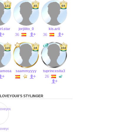
121
45
69
rl.star
jorjiiito_0
kis.arii
36
36
115
18
104
iFamosa
saammyyyy
tuprincesita3
26
LOVEYOU8'S STYLINGER
oveyou8