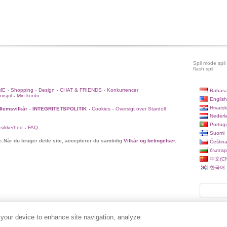
Spil mode spil
flash spil
ME
Shopping
Design
CHAT & FRIENDS
Konkurrencer
Bahasa
•
•
•
•
nispil
Min konto
•
English
Hrvatsk
lemsvilkår
INTEGRITETSPOLITIK
Cookies
Oversigt over Stardoll
•
•
•
Nederl
Portug
 sikkerhed
FAQ
•
Suomi
s.
Når du bruger dette site, accepterer du samtidig
Vilkår og betingelser
.
Češtin
българ
中文(CN
한국어
 your device to enhance site navigation, analyze