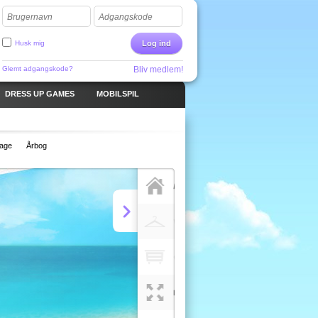
Brugernavn
Adgangskode
Husk mig
Log ind
Glemt adgangskode?
Bliv medlem!
DRESS UP GAMES
MOBILSPIL
lage
Årbog