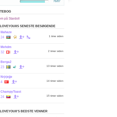
76/87
STEBOG
em på Stardoll
LOVEYOU8S SENESTE BESØGENDE
lilahaze
1 time siden
24
Mehdm
2 timer siden
32
Berga2
13 timer siden
23
Nrjrjejje
14 timer siden
4
ChampyToast
15 timer siden
24
LOVEYOU8'S BEDSTE VENNER