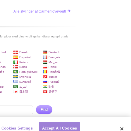
Alle stylinger af Carmenloveyou8
 for piger med dine yndlings kendisser og spil gratis
 Ind.
Dansk
Deutsch
Español
Français
i
Italiano
Magyar
ands
Norsk
Polski
uês
Português/BR
Română
Svenska
Türkçe
a
Ελληνικά
Русский
ски
العربية
हिन्दी
)
日本語
繁體字
Find
Cookies Settings
Accept All Cookies