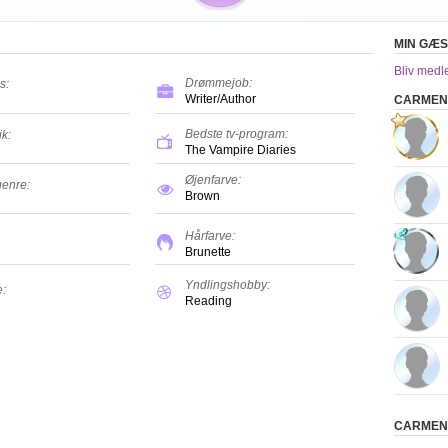
MIN GÆ
Bliv medl
Drømmejob:
s:
Writer/Author
CARMEN
Bedste tv-program:
k:
The Vampire Diaries
Øjenfarve:
genre:
Brown
Hårfarve:
Brunette
Yndlingshobby:
e:
Reading
CARMEN