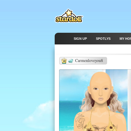
SIGN UP
SPOTLYS
MY HO
Carmenloveyou8
89