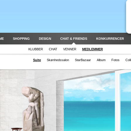
ME
SHOPPING
DESIGN
CHAT & FRIENDS
KONKURRENCER
KLUBBER
CHAT
VENNER
MEDLEMMER
Suite
Skønhedssalon
StarBazaar
Album
Fotos
Col