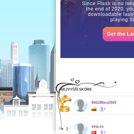
Since Flash is no lon
the end of 2020, yo
downloadable launc
playing St
Get the La
NEJVYŠŠÍ SKÓRE
9002Miss2009
inna.ss
2