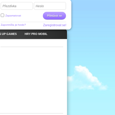
Přezdívka
Heslo
Zapamatovat
Přihlásit se
Zapomněla jsi heslo?
Zaregistrovat se!
S UP GAMES
HRY PRO MOBIL