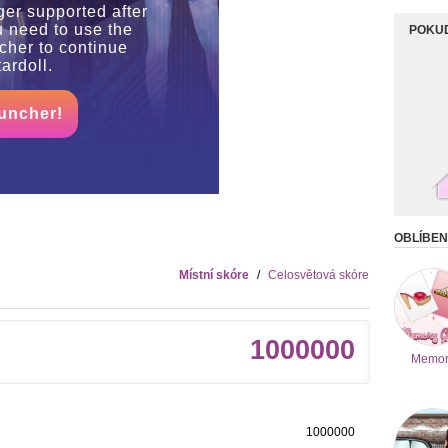
ger supported after
u need to use the
POKUD
her to continue
ardoll.
uncher!
OBLÍBEN
Místní skóre
/
Celosvětová skóre
1000000
Memor
1000000