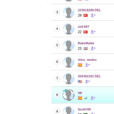
323618289 DEL
3
29
zed-987
4
22
Rakellbabe
5
23
miss_nenixu
6
458382242 DEL
7
idk
8
farah789
9