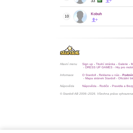
33
Kobuh
10
Hlavní menu
Sign up
Titulní stránka
Galerie
M
•
•
•
DRESS UP GAMES
Hry pro mobi
•
•
Informace
O Stardoll
Reklama u nás
Podmín
•
•
Mapa stránek Stardoll
Oficiální b
•
•
Nápověda
Nápověda
Rodiče
Pravidla a Bez
•
•
© Stardoll AB 2006–2026. Všechna práva vyhrazena