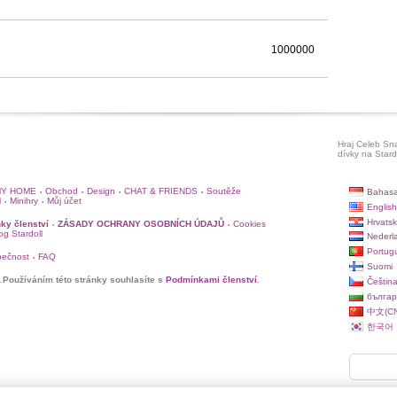
1000000
Hraj Celeb Sna
dívky na Stard
Y HOME
Obchod
Design
CHAT & FRIENDS
Soutěže
Bahasa
•
•
•
•
l
Minihry
Můj účet
•
•
English
Hrvatsk
ky členství
ZÁSADY OCHRANY OSOBNÍCH ÚDAJŮ
Cookies
•
•
log Stardoll
Nederl
Portug
pečnost
FAQ
•
Suomi
.
Používáním této stránky souhlasíte s
Podmínkami členství
.
Češtin
българ
中文(CN
한국어