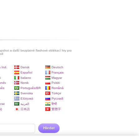
pshot a další bezplatné flashové oblékací hry pro
oll
 Ind.
Dansk
Deutsch
Español
Français
i
Italiano
Magyar
ands
Norsk
Polski
uês
Português/BR
Română
Svenska
Türkçe
a
Ελληνικά
Русский
ски
العربية
हिन्दी
)
日本語
繁體字
Hledat