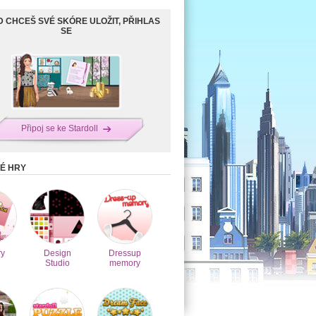
 CHCEŠ SVÉ SKÓRE ULOŽIT, PŘIHLAS
SE
Připoj se ke Stardoll
É HRY
y
Design
Dressup
Studio
memory