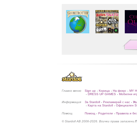
Главно меню
Sign up
Корица
На фокус
MY 
•
•
•
DRESS UP GAMES
Мобилни иг
•
•
Информация
За Stardoll
Рекламирай с нас
Ус
•
•
Карта на Stardoll
Официален Sta
•
•
Помощ
Помощ
Родители
Правила и бе
•
•
© Stardoll AB 2006-2026. Всички права запазени.
П