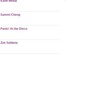
Katie Melua
Sammi Cheng
Panic! At the Disco
Zoe Saldana