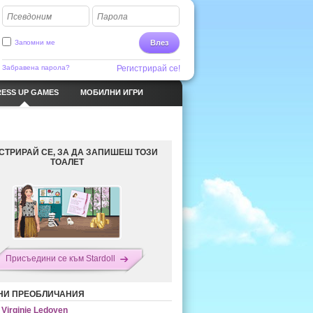
Псевдоним
Парола
Запомни ме
Влез
Забравена парола?
Регистрирай се!
ESS UP GAMES
МОБИЛНИ ИГРИ
СТРИРАЙ СЕ, ЗА ДА ЗАПИШЕШ ТОЗИ
ТОАЛЕТ
Присъедини се към Stardoll
НИ ПРЕОБЛИЧАНИЯ
Virginie Ledoyen