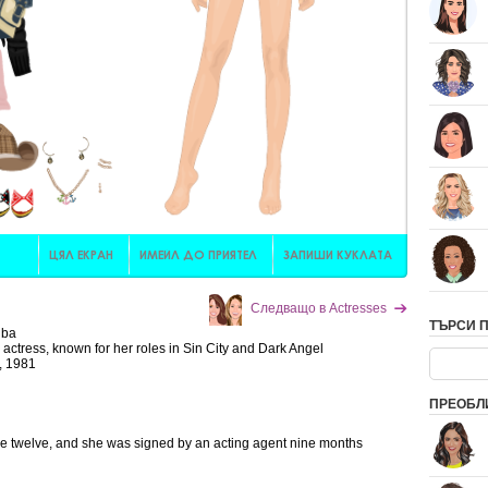
Следващо в Actresses
ТЪРСИ 
lba
actress, known for her roles in Sin City and Dark Angel
8, 1981
ПРЕОБЛ
 age twelve, and she was signed by an acting agent nine months