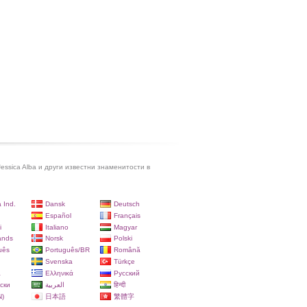
essica Alba и други известни знаменитости в
 Ind.
Dansk
Deutsch
Español
Français
i
Italiano
Magyar
ands
Norsk
Polski
uês
Português/BR
Română
Svenska
Türkçe
a
Ελληνικά
Русский
ски
العربية
हिन्दी
)
日本語
繁體字