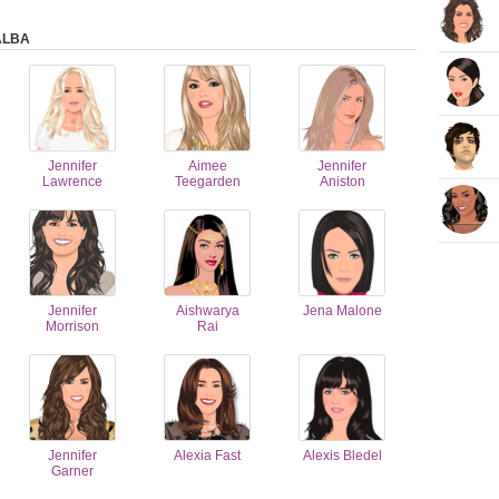
ALBA
Jennifer
Aimee
Jennifer
Lawrence
Teegarden
Aniston
Jennifer
Aishwarya
Jena Malone
Morrison
Rai
Jennifer
Alexia Fast
Alexis Bledel
Garner