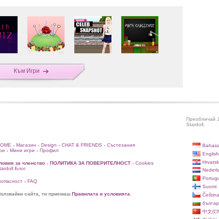
Към Игри
Преобличай J
Stardoll.
HOME
Магазин
Design
CHAT & FRIENDS
Състезания
Bahasa
•
•
•
•
ри
Мини игри
Профил
•
•
English
Hrvatsk
ловия за членство
ПОЛИТИКА ЗА ПОВЕРИТЕЛНОСТ
Cookies
•
•
rdoll Блог
Nederl
Portug
зопасност
FAQ
•
Suomi
олзвайки сайта, ти приемаш
Правилата и условията
.
Češtin
българ
中文(CN