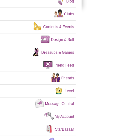
Blog
Clubs
Contests & Events
Design & Sell
Dressups & Games
Friend Feed
Friends
Level
Message Central
My Account
StarBazaar