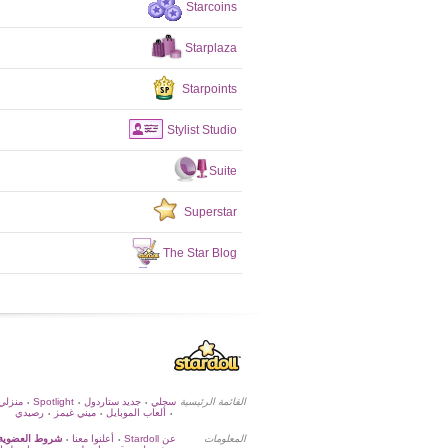
Starcoins
Starplaza
Starpoints
Stylist Studio
Suite
Superstar
The Star Blog
منزلي
Spotlight
جديد ستاردول
سجلي
القائمة الرئيسية
•
•
•
ألعاب الموبايل
ميني غيمز
رصيدي
•
•
•
المعلومات
عن Stardoll
أعلنوا معنا
شروط العضوية
•
•