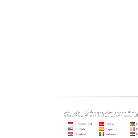
و أصدقاء. صممي و تسوقي و قومي بأعمال الديكور. انضمي
إلينا دردشي و احصلي على أصدقاء جدد! ألعبي بألعاب مجانية
Bahasa Ind.
Dansk
D
English
Español
F
Hrvatski
Italiano
M