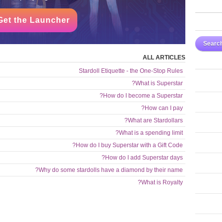
Get the Launcher!
Searc
ALL ARTICLES
Stardoll Etiquette - the One-Stop Rules
What is Superstar?
How do I become a Superstar?
How can I pay?
What are Stardollars?
What is a spending limit?
How do I buy Superstar with a Gift Code?
How do I add Superstar days?
Why do some stardolls have a diamond by their name?
What is Royalty?