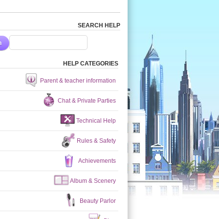
SEARCH HELP
h
HELP CATEGORIES
Parent & teacher information
Chat & Private Parties
Technical Help
Rules & Safety
Achievements
Album & Scenery
Beauty Parlor