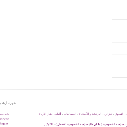
شهرة، أزياء 
التسوق
ديزاين
الدردشة و الأصدقاء
المسابقات
ألعاب اختيار الأزياء
eutsch
•
•
•
•
•
rançais
agyar
سياسة الخصوصية (بما في ذلك سياسة الخصوصية الأطفال )
الكوكيز
•
•