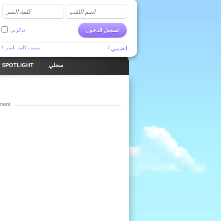
اسم اللقب
كلمة السر
تسجيل الدخول
تذكرني
انضمي !
نسيت كلمة السر ؟
SPOTLIGHT
سجلي
ment