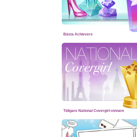
Bästa Achievers
Tidigare National Covergirl-vinnare