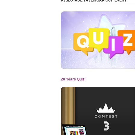
AVSLUTADE TÄVLINGAR OCH EVENT
20 Years Quiz!