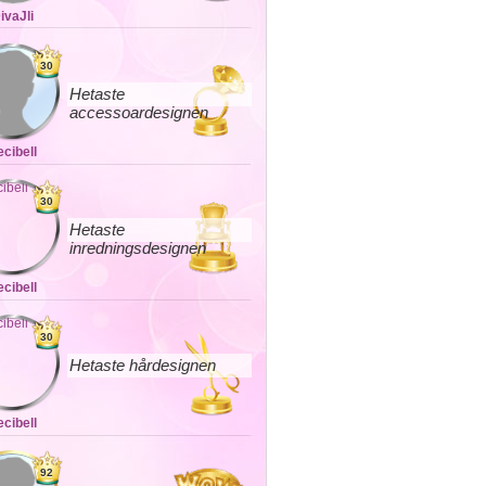
ivaJli
30
Hetaste
accessoardesignen
ecibell
30
Hetaste
inredningsdesignen
ecibell
30
Hetaste hårdesignen
ecibell
92