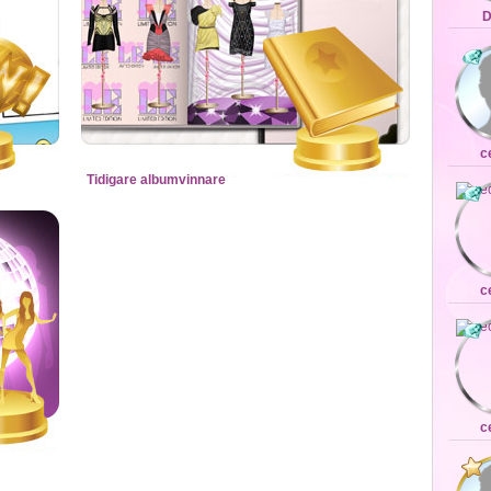
D
c
Tidigare albumvinnare
c
c