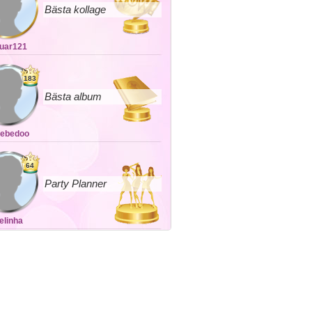
Bästa kollage
uar121
183
Bästa album
sebedoo
64
Party Planner
relinha