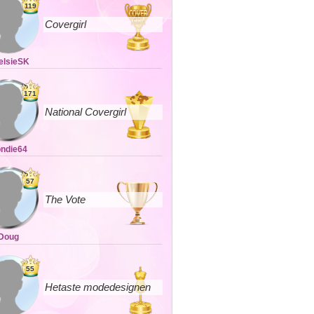
119
Covergirl
elsieSK
171
National Covergirl
ondie64
57
The Vote
Doug
55
Hetaste modedesignen