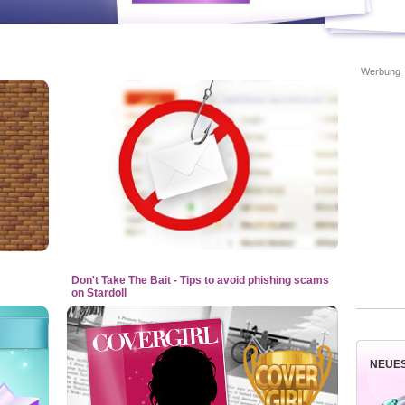
Werbung
Don't Take The Bait - Tips to avoid phishing scams
on Stardoll
NEUE