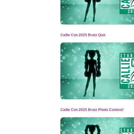
Callie Con 2025 Bratz Quiz
Callie Con 2025 Bratz Photo Contest!