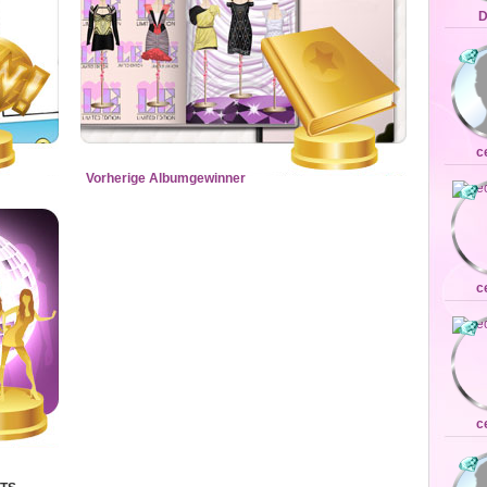
D
c
Vorherige Albumgewinner
c
c