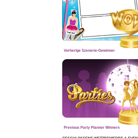
Vorherige Szenerie-Gewinner
Previous Party Planner Winners