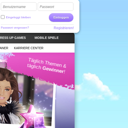
Benutzername
Passwort
Eingeloggt bleiben
Einloggen
Passwort vergessen?
Registrieren!
RESS UP GAMES
MOBILE SPIELE
LANER
KARRIERE CENTER
Täglich Them
en & täglich
Gewinner
!