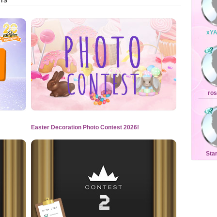
TS
xY
ro
Easter Decoration Photo Contest 2026!
Sta