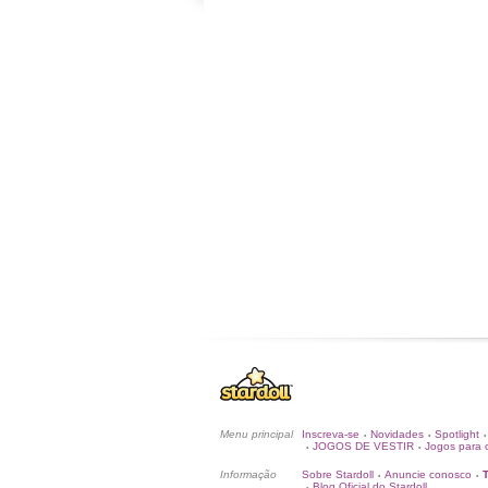
Menu principal
Inscreva-se
Novidades
Spotlight
•
•
•
JOGOS DE VESTIR
Jogos para c
•
•
Informação
Sobre Stardoll
Anuncie conosco
•
•
Blog Oficial do Stardoll
•