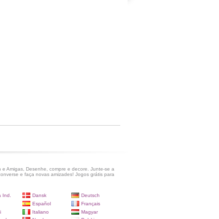
 e Amigas, Desenhe, compre e decore. Junte-se a
onverse e faça novas amizades! Jogos grátis para
 Ind.
Dansk
Deutsch
Español
Français
i
Italiano
Magyar