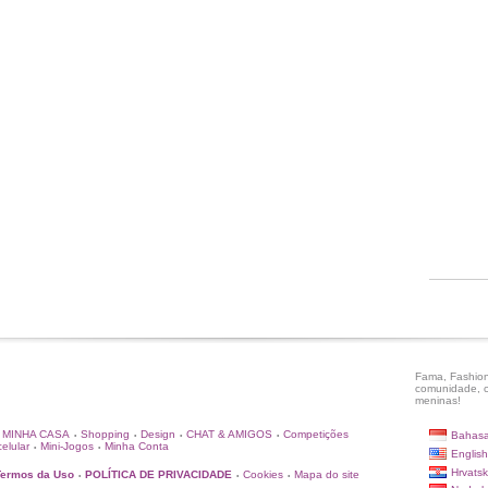
Fama, Fashion
comunidade, c
meninas!
MINHA CASA
Shopping
Design
CHAT & AMIGOS
Competições
Bahasa
•
•
•
•
elular
Mini-Jogos
Minha Conta
•
•
English
Hrvatsk
Termos da Uso
POLÍTICA DE PRIVACIDADE
Cookies
Mapa do site
•
•
•