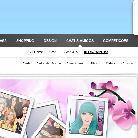
CASA
SHOPPING
DESIGN
CHAT & AMIGOS
COMPETIÇÕES
CLUBES
CHAT
AMIGOS
INTEGRANTES
Suíte
Salão de Beleza
StarBazaar
Álbum
Fotos
Cenário