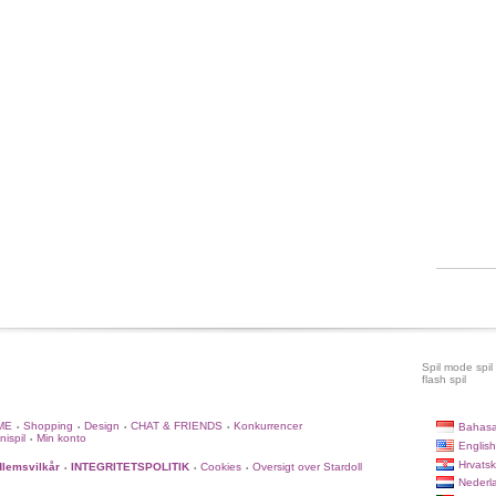
Spil mode spil
flash spil
ME
Shopping
Design
CHAT & FRIENDS
Konkurrencer
Bahasa
•
•
•
•
nispil
Min konto
•
English
Hrvatsk
lemsvilkår
INTEGRITETSPOLITIK
Cookies
Oversigt over Stardoll
•
•
•
Nederl