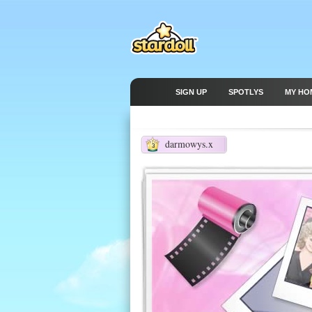
SIGN UP
SPOTLYS
MY HO
darmowys.x
3