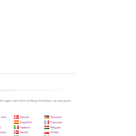
 for piger med dine yndlings kendisser og spil gratis
 Ind.
Dansk
Deutsch
Español
Français
i
Italiano
Magyar
ands
Norsk
Polski