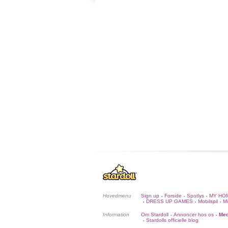
Hovedmenu
Sign up
Forside
Spotlys
MY HO
•
•
•
DRESS UP GAMES
Mobilspil
Mi
•
•
•
Information
Om Stardoll
Annoncer hos os
Med
•
•
Stardolls officielle blog
•