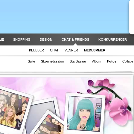
ME
SHOPPING
DESIGN
CHAT & FRIENDS
KONKURRENCER
KLUBBER
CHAT
VENNER
MEDLEMMER
Suite
Skønhedssalon
StarBazaar
Album
Fotos
Collage