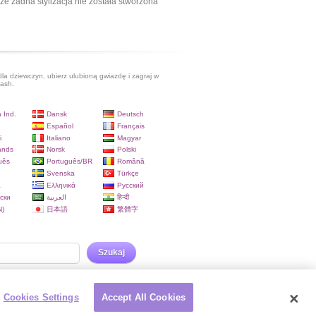
ze żadna stylizacja nie została stworzona
dla dziewczyn, ubierz ulubioną gwiazdę i zagraj w
lash.
 Ind.
Dansk
Deutsch
Español
Français
i
Italiano
Magyar
ands
Norsk
Polski
uês
Português/BR
Română
Svenska
Türkçe
a
Ελληνικά
Русский
ски
العربية
हिन्दी
)
日本語
繁體字
Szukaj
Cookies Settings
Accept All Cookies