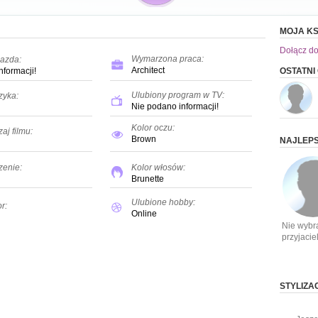
MOJA KS
Dołącz do
Wymarzona praca:
azda:
Architect
nformacji!
OSTATNI
Ulubiony program w TV:
zyka:
Nie podano informacji!
Kolor oczu:
aj filmu:
Brown
NAJLEPS
zenie:
Kolor włosów:
Brunette
Ulubione hobby:
r:
Online
Nie wybr
przyjacie
STYLIZA