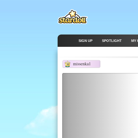
SIGN UP
SPOTLIGHT
MY 
missenka1
33