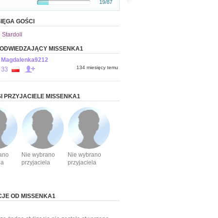
19/87
IĘGA GOŚCI
 Stardoll
 ODWIEDZAJĄCY MISSENKA1
Magdalenka9212
134 miesięcy temu
33
I PRZYJACIELE MISSENKA1
ano
Nie wybrano
Nie wybrano
la
przyjaciela
przyjaciela
CJE OD MISSENKA1