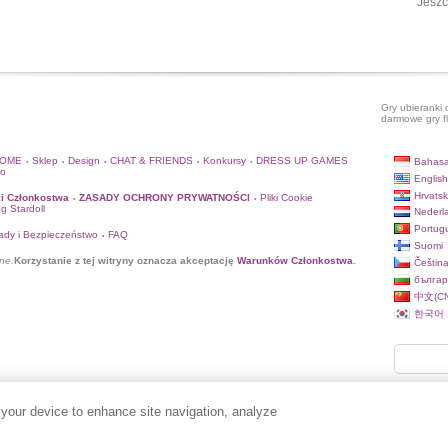
Jeszc
Gry ubieranki 
darmowe gry f
HOME
Sklep
Design
CHAT & FRIENDS
Konkursy
DRESS UP GAMES
Bahasa
•
•
•
•
•
to
English
Hrvatsk
i Członkostwa
ZASADY OCHRONY PRYWATNOŚCI
Pliki Cookie
•
•
og Stardoll
Nederl
Portug
ady i Bezpieczeństwo
FAQ
•
Suomi
ne.
Korzystanie z tej witryny oznacza akceptację
Warunków Członkostwa
.
Češtin
българ
中文(CN
한국어
 your device to enhance site navigation, analyze