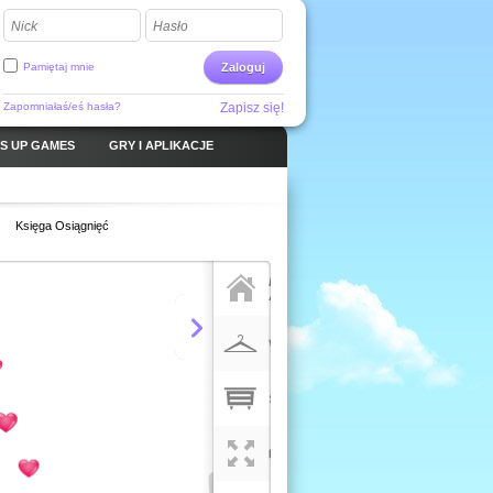
Nick
Hasło
Pamiętaj mnie
Zaloguj
Zapomniałaś/eś hasła?
Zapisz się!
S UP GAMES
GRY I APLIKACJE
Księga Osiągnięć