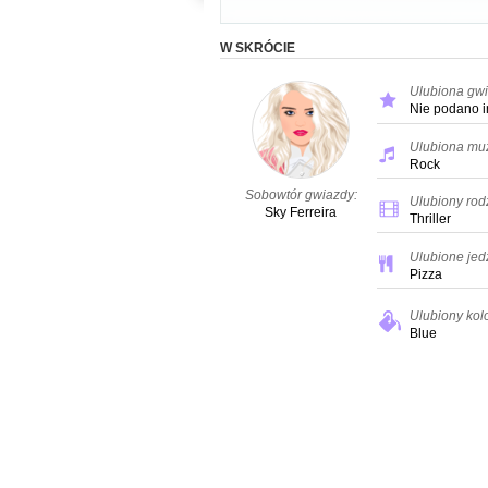
W SKRÓCIE
Ulubiona gwi
Nie podano i
Ulubiona mu
Rock
Sobowtór gwiazdy:
Ulubiony rodz
Sky Ferreira
Thriller
Ulubione jed
Pizza
Ulubiony kolo
Blue