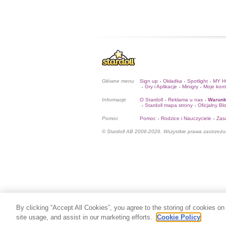
Główne menu
Sign up
Okładka
Spotlight
MY 
•
•
•
Gry i Aplikacje
Minigry
Moje kon
•
•
•
Informacje
O Stardoll
Reklama u nas
Warunk
•
•
Stardoll mapa strony
Oficjalny Bl
•
•
Pomoc
Pomoc
Rodzice i Nauczyciele
Zas
•
•
© Stardoll AB 2006-2026. Wszystkie prawa zastrzeżo
By clicking “Accept All Cookies”, you agree to the storing of cookies on
site usage, and assist in our marketing efforts.
Cookie Policy