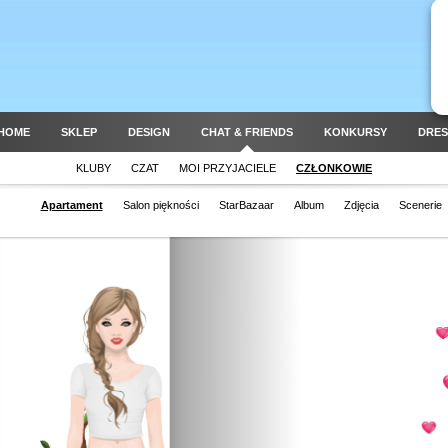
HOME
SKLEP
DESIGN
CHAT & FRIENDS
KONKURSY
DRES
KLUBY
CZAT
MOI PRZYJACIELE
CZŁONKOWIE
Apartament
Salon piękności
StarBazaar
Album
Zdjęcia
Scenerie