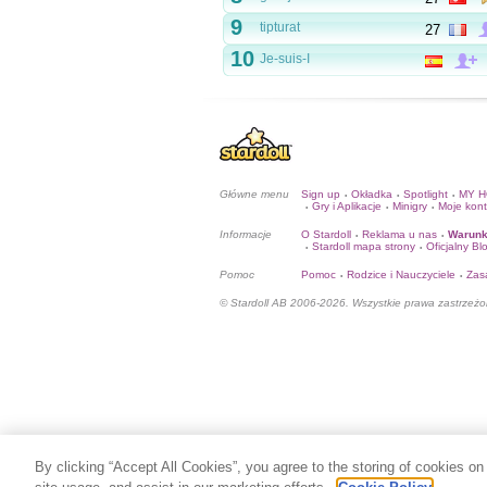
9
tipturat
27
10
Je-suis-I
Główne menu
Sign up
Okładka
Spotlight
MY 
•
•
•
Gry i Aplikacje
Minigry
Moje kon
•
•
•
Informacje
O Stardoll
Reklama u nas
Warunk
•
•
Stardoll mapa strony
Oficjalny Bl
•
•
Pomoc
Pomoc
Rodzice i Nauczyciele
Zas
•
•
© Stardoll AB 2006-2026. Wszystkie prawa zastrzeżo
By clicking “Accept All Cookies”, you agree to the storing of cookies on