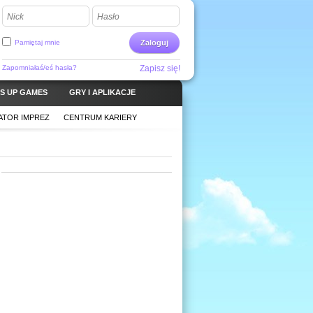
Nick
Hasło
Pamiętaj mnie
Zaloguj
Zapomniałaś/eś hasła?
Zapisz się!
S UP GAMES
GRY I APLIKACJE
ATOR IMPREZ
CENTRUM KARIERY