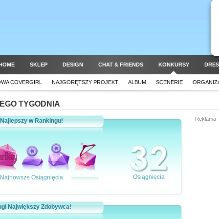
HOME
SKLEP
DESIGN
CHAT & FRIENDS
KONKURSY
DRES
OWA COVERGIRL
NAJGORĘTSZY PROJEKT
ALBUM
SCENERIE
ORGANIZ
EGO TYGODNIA
Reklama
Najlepszy w Rankingu!
Osiągnięcia
Najnowsze Osiągnięcia
ugi Największy Zdobywca!