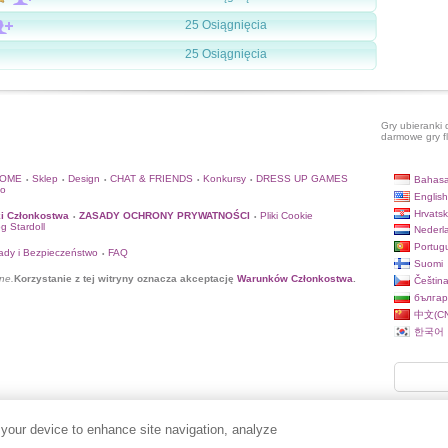
25 Osiągnięcia
25 Osiągnięcia
Gry ubieranki 
darmowe gry f
HOME
Sklep
Design
CHAT & FRIENDS
Konkursy
DRESS UP GAMES
Bahasa
•
•
•
•
•
to
English
Hrvatsk
i Członkostwa
ZASADY OCHRONY PRYWATNOŚCI
Pliki Cookie
•
•
og Stardoll
Nederl
Portug
ady i Bezpieczeństwo
FAQ
•
Suomi
ne.
Korzystanie z tej witryny oznacza akceptację
Warunków Członkostwa
.
Češtin
българ
中文(CN
한국어
 your device to enhance site navigation, analyze