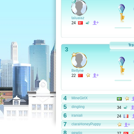
talualaz
24
Trz
3
Bettyne
22
4
MineGirlX
5
dingling
34
6
iraniali
24
7
claraHoneyPuppy
8
gewijo
27