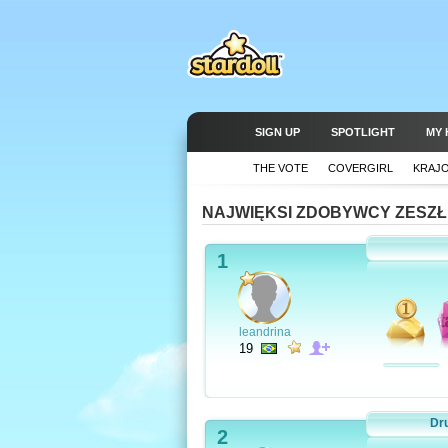
SIGN UP
SPOTLIGHT
MY 
THE VOTE
COVERGIRL
KRAJ
NAJWIĘKSI ZDOBYWCY ZESZŁ
1
leandrina
19
Dr
2