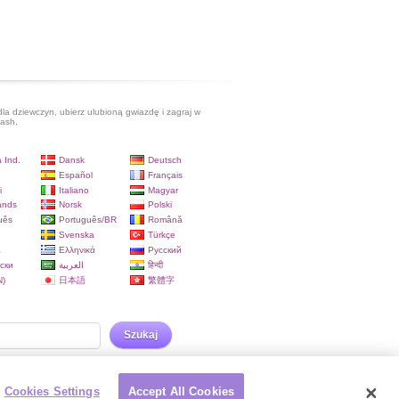
dla dziewczyn, ubierz ulubioną gwiazdę i zagraj w
lash.
 Ind.
Dansk
Deutsch
Español
Français
i
Italiano
Magyar
ands
Norsk
Polski
uês
Português/BR
Română
Svenska
Türkçe
a
Ελληνικά
Русский
ски
العربية
हिन्दी
)
日本語
繁體字
Szukaj
Cookies Settings
Accept All Cookies