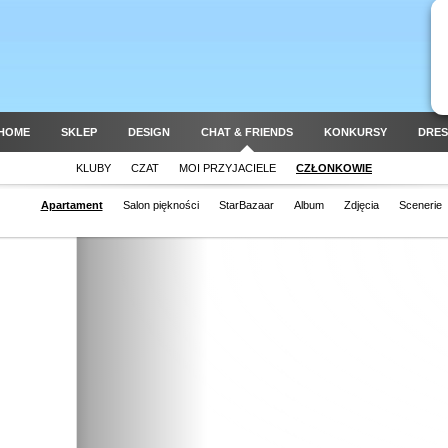
HOME
SKLEP
DESIGN
CHAT & FRIENDS
KONKURSY
DRES
KLUBY
CZAT
MOI PRZYJACIELE
CZŁONKOWIE
Apartament
Salon piękności
StarBazaar
Album
Zdjęcia
Scenerie