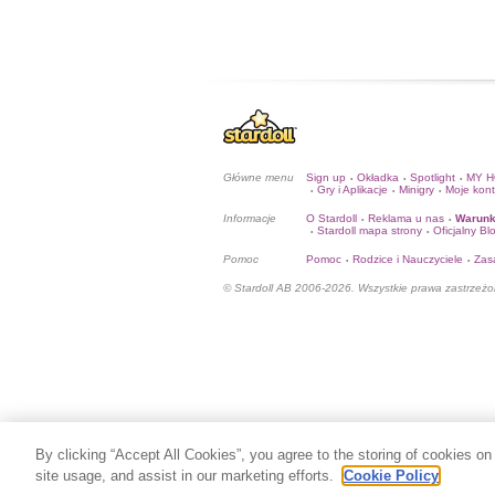
Główne menu
Sign up
Okładka
Spotlight
MY 
•
•
•
Gry i Aplikacje
Minigry
Moje kon
•
•
•
Informacje
O Stardoll
Reklama u nas
Warunk
•
•
Stardoll mapa strony
Oficjalny Bl
•
•
Pomoc
Pomoc
Rodzice i Nauczyciele
Zas
•
•
© Stardoll AB 2006-2026. Wszystkie prawa zastrzeżo
By clicking “Accept All Cookies”, you agree to the storing of cookies on
site usage, and assist in our marketing efforts.
Cookie Policy