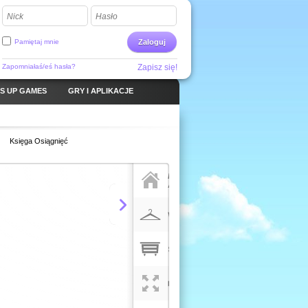
Nick
Hasło
Pamiętaj mnie
Zaloguj
Zapomniałaś/eś hasła?
Zapisz się!
S UP GAMES
GRY I APLIKACJE
Księga Osiągnięć