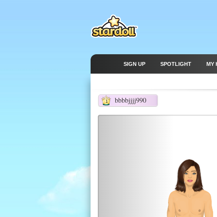
SIGN UP
SPOTLIGHT
MY 
bbbbjjjj990
1