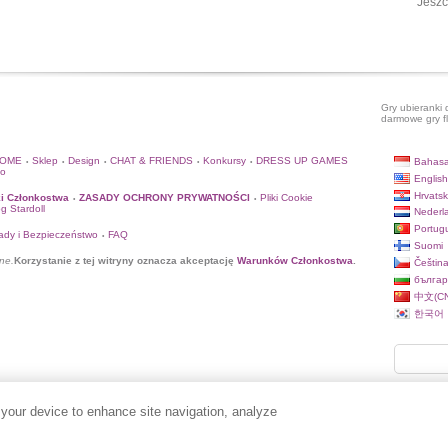
Jeszc
Gry ubieranki 
darmowe gry f
HOME
Sklep
Design
CHAT & FRIENDS
Konkursy
DRESS UP GAMES
Bahasa
•
•
•
•
•
to
English
Hrvatsk
i Członkostwa
ZASADY OCHRONY PRYWATNOŚCI
Pliki Cookie
•
•
og Stardoll
Nederl
Portug
ady i Bezpieczeństwo
FAQ
•
Suomi
ne.
Korzystanie z tej witryny oznacza akceptację
Warunków Członkostwa
.
Češtin
българ
中文(CN
한국어
 your device to enhance site navigation, analyze