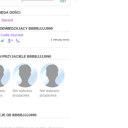
0/87
IĘGA GOŚCI
 Stardoll
 ODWIEDZAJĄCY BBBBJJJJ990
Callie.Stardoll
1 minutę temu
I PRZYJACIELE BBBBJJJJ990
ano
Nie wybrano
Nie wybrano
la
przyjaciela
przyjaciela
CJE OD BBBBJJJJ990