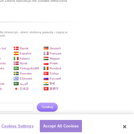
ze żadna stylizacja nie została stworzona
dla dziewczyn, ubierz ulubioną gwiazdę i zagraj w
lash.
 Ind.
Dansk
Deutsch
Español
Français
i
Italiano
Magyar
ands
Norsk
Polski
uês
Português/BR
Română
Svenska
Türkçe
a
Ελληνικά
Русский
ски
العربية
हिन्दी
)
日本語
繁體字
Szukaj
Cookies Settings
Accept All Cookies