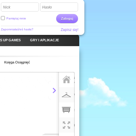
Nick
Hasło
Pamiętaj mnie
Zaloguj
Zapomniałaś/eś hasła?
Zapisz się!
S UP GAMES
GRY I APLIKACJE
Księga Osiągnięć