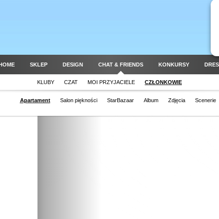
HOME
SKLEP
DESIGN
CHAT & FRIENDS
KONKURSY
DRES
KLUBY
CZAT
MOI PRZYJACIELE
CZŁONKOWIE
Apartament
Salon piękności
StarBazaar
Album
Zdjęcia
Scenerie