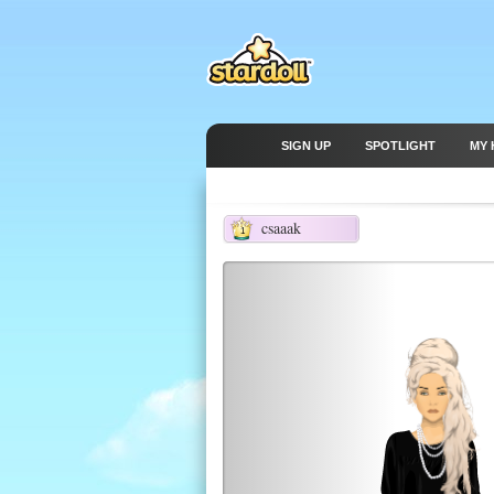
SIGN UP
SPOTLIGHT
MY 
csaaak
1