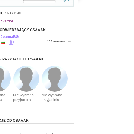
0/87
IĘGA GOŚCI
 Stardoll
 ODWIEDZAJĄCY CSAAAK
JoannaBG
169 miesięcy temu
I PRZYJACIELE CSAAAK
ano
Nie wybrano
Nie wybrano
la
przyjaciela
przyjaciela
CJE OD CSAAAK