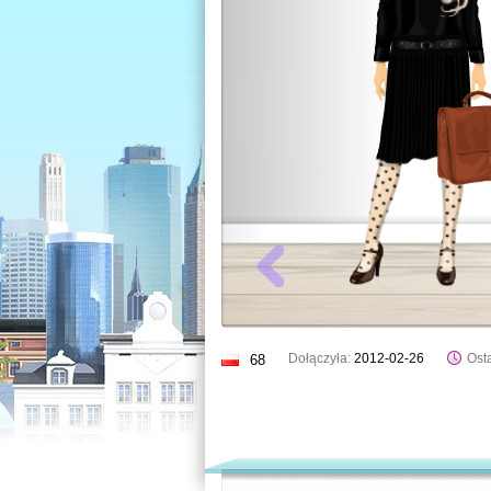
Dołączyła:
2012-02-26
Osta
68