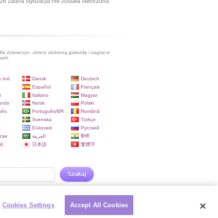
ze żadna stylizacja nie została stworzona
dla dziewczyn, ubierz ulubioną gwiazdę i zagraj w
lash.
 Ind.
Dansk
Deutsch
Español
Français
i
Italiano
Magyar
ands
Norsk
Polski
uês
Português/BR
Română
Svenska
Türkçe
a
Ελληνικά
Русский
ски
العربية
हिन्दी
)
日本語
繁體字
Szukaj
Cookies Settings
Accept All Cookies