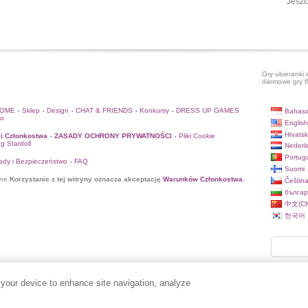
Jeszc
Gry ubieranki 
darmowe gry f
HOME
Sklep
Design
CHAT & FRIENDS
Konkursy
DRESS UP GAMES
Bahasa
•
•
•
•
•
to
English
Hrvatsk
i Członkostwa
ZASADY OCHRONY PRYWATNOŚCI
Pliki Cookie
•
•
og Stardoll
Nederl
Portug
ady i Bezpieczeństwo
FAQ
•
Suomi
ne.
Korzystanie z tej witryny oznacza akceptację
Warunków Członkostwa
.
Češtin
българ
中文(CN
한국어
 your device to enhance site navigation, analyze