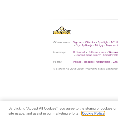
Główne menu
Sign up
Okładka
Spotlight
MY 
•
•
•
Gry i Aplikacje
Minigry
Moje kon
•
•
•
Informacje
O Stardoll
Reklama u nas
Warunk
•
•
Stardoll mapa strony
Oficjalny Bl
•
•
Pomoc
Pomoc
Rodzice i Nauczyciele
Zas
•
•
© Stardoll AB 2006-2026. Wszystkie prawa zastrzeżo
By clicking “Accept All Cookies”, you agree to the storing of cookies on
site usage, and assist in our marketing efforts.
Cookie Policy