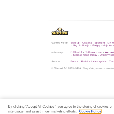
Główne menu
Sign up
Okładka
Spotlight
MY 
•
•
•
Gry i Aplikacje
Minigry
Moje kon
•
•
•
Informacje
O Stardoll
Reklama u nas
Warunk
•
•
Stardoll mapa strony
Oficjalny Bl
•
•
Pomoc
Pomoc
Rodzice i Nauczyciele
Zas
•
•
© Stardoll AB 2006-2026. Wszystkie prawa zastrzeżo
By clicking “Accept All Cookies”, you agree to the storing of cookies on
site usage, and assist in our marketing efforts.
Cookie Policy