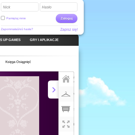
Nick
Hasło
Pamiętaj mnie
Zaloguj
Zapomniałaś/eś hasła?
Zapisz się!
S UP GAMES
GRY I APLIKACJE
Księga Osiągnięć