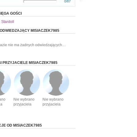
0/87
IĘGA GOŚCI
 Stardoll
 ODWIEDZAJĄCY MISIACZEK7985
razie nie ma żadnych odwiedzających…
I PRZYJACIELE MISIACZEK7985
ano
Nie wybrano
Nie wybrano
la
przyjaciela
przyjaciela
CJE OD MISIACZEK7985