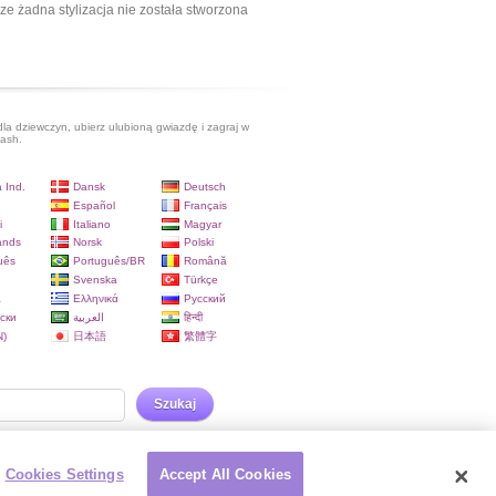
ze żadna stylizacja nie została stworzona
dla dziewczyn, ubierz ulubioną gwiazdę i zagraj w
lash.
 Ind.
Dansk
Deutsch
Español
Français
i
Italiano
Magyar
ands
Norsk
Polski
uês
Português/BR
Română
Svenska
Türkçe
a
Ελληνικά
Русский
ски
العربية
हिन्दी
)
日本語
繁體字
Szukaj
Cookies Settings
Accept All Cookies