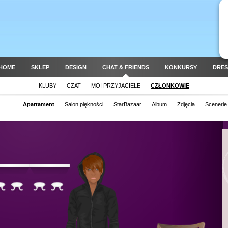
HOME
SKLEP
DESIGN
CHAT & FRIENDS
KONKURSY
DRES
KLUBY
CZAT
MOI PRZYJACIELE
CZŁONKOWIE
Apartament
Salon piękności
StarBazaar
Album
Zdjęcia
Scenerie