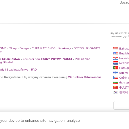
Jeszc
Gry ubieranki 
darmowe gry f
HOME
Sklep
Design
CHAT & FRIENDS
Konkursy
DRESS UP GAMES
Bahasa
•
•
•
•
•
to
English
Hrvatsk
i Członkostwa
ZASADY OCHRONY PRYWATNOŚCI
Pliki Cookie
•
•
og Stardoll
Nederl
Portug
ady i Bezpieczeństwo
FAQ
•
Suomi
ne.
Korzystanie z tej witryny oznacza akceptację
Warunków Członkostwa
.
Češtin
българ
中文(CN
한국어
 your device to enhance site navigation, analyze