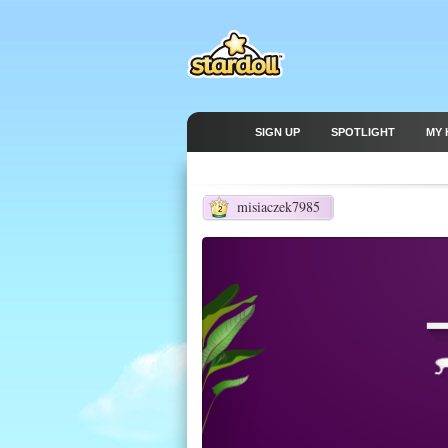
SIGN UP
SPOTLIGHT
MY 
misiaczek7985
2