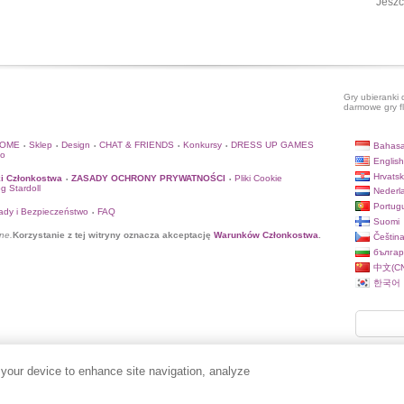
Jeszc
Gry ubieranki 
darmowe gry f
HOME
Sklep
Design
CHAT & FRIENDS
Konkursy
DRESS UP GAMES
Bahasa
•
•
•
•
•
to
English
Hrvatsk
i Członkostwa
ZASADY OCHRONY PRYWATNOŚCI
Pliki Cookie
•
•
og Stardoll
Nederl
Portug
ady i Bezpieczeństwo
FAQ
•
Suomi
ne.
Korzystanie z tej witryny oznacza akceptację
Warunków Członkostwa
.
Češtin
българ
中文(CN
한국어
 your device to enhance site navigation, analyze