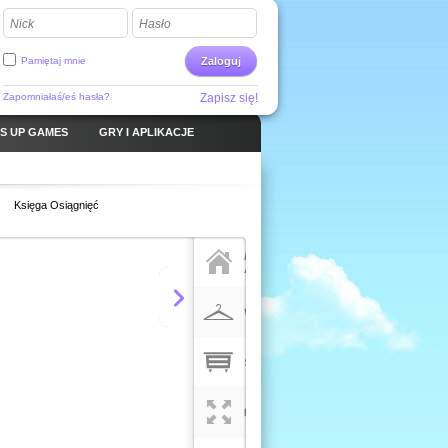
Nick
Hasło
Pamiętaj mnie
Zaloguj
Zapomniałaś/eś hasła?
Zapisz się!
S UP GAMES
GRY I APLIKACJE
Księga Osiągnięć