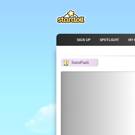
SIGN UP
SPOTLIGHT
MY 
SatinPauli
1