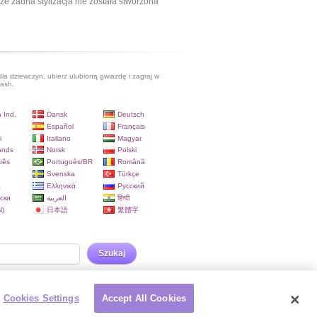
ze żadna stylizacja nie została stworzona
dla dziewczyn, ubierz ulubioną gwiazdę i zagraj w
lash.
 Ind.
Dansk
Deutsch
Español
Français
i
Italiano
Magyar
ands
Norsk
Polski
uês
Português/BR
Română
Svenska
Türkçe
a
Ελληνικά
Русский
ски
العربية
हिन्दी
)
日本語
繁體字
Szukaj
Cookies Settings
Accept All Cookies