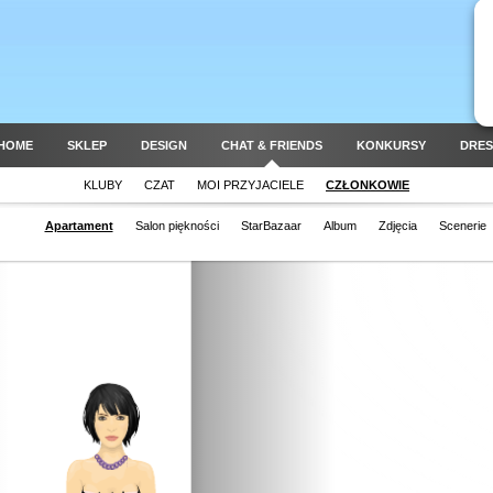
HOME
SKLEP
DESIGN
CHAT & FRIENDS
KONKURSY
DRES
KLUBY
CZAT
MOI PRZYJACIELE
CZŁONKOWIE
Apartament
Salon piękności
StarBazaar
Album
Zdjęcia
Scenerie