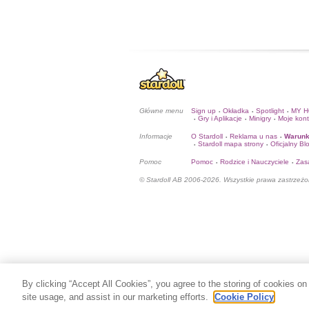
Główne menu
Sign up
Okładka
Spotlight
MY 
•
•
•
Gry i Aplikacje
Minigry
Moje kon
•
•
•
Informacje
O Stardoll
Reklama u nas
Warunk
•
•
Stardoll mapa strony
Oficjalny Bl
•
•
Pomoc
Pomoc
Rodzice i Nauczyciele
Zas
•
•
© Stardoll AB 2006-2026. Wszystkie prawa zastrzeżo
By clicking “Accept All Cookies”, you agree to the storing of cookies on
site usage, and assist in our marketing efforts.
Cookie Policy