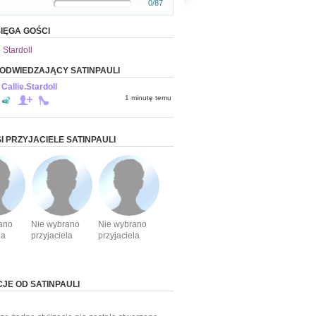
0/87
IĘGA GOŚCI
 Stardoll
 ODWIEDZAJĄCY SATINPAULI
Callie.Stardoll
1 minutę temu
I PRZYJACIELE SATINPAULI
ano
Nie wybrano
Nie wybrano
la
przyjaciela
przyjaciela
CJE OD SATINPAULI