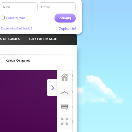
Nick
Hasło
Pamiętaj mnie
Zaloguj
Zapomniałaś/eś hasła?
Zapisz się!
S UP GAMES
GRY I APLIKACJE
Księga Osiągnięć