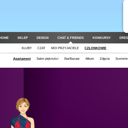
HOME
SKLEP
DESIGN
CHAT & FRIENDS
KONKURSY
DRES
KLUBY
CZAT
MOI PRZYJACIELE
CZŁONKOWIE
Apartament
Salon piękności
StarBazaar
Album
Zdjęcia
Scenerie