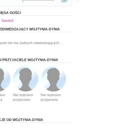
0/87
IĘGA GOŚCI
 Stardoll
 ODWIEDZAJĄCY WOJTYNIA-DYNIA
razie nie ma żadnych odwiedzających…
I PRZYJACIELE WOJTYNIA-DYNIA
ano
Nie wybrano
Nie wybrano
la
przyjaciela
przyjaciela
CJE OD WOJTYNIA-DYNIA