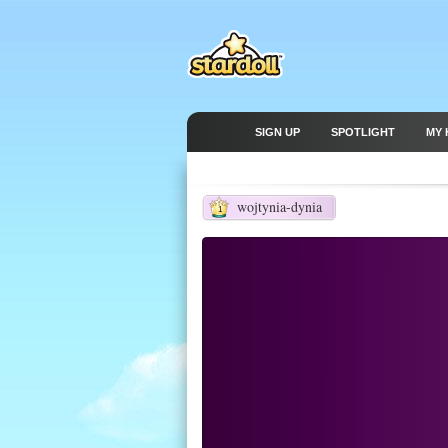
SIGN UP
SPOTLIGHT
MY 
wojtynia-dynia
1