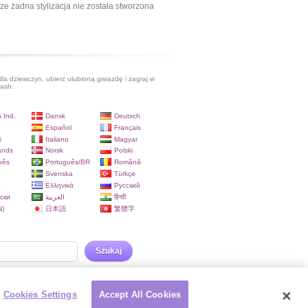
ze żadna stylizacja nie została stworzona
dla dziewczyn, ubierz ulubioną gwiazdę i zagraj w
lash.
 Ind.
Dansk
Deutsch
Español
Français
i
Italiano
Magyar
ands
Norsk
Polski
uês
Português/BR
Română
Svenska
Türkçe
a
Ελληνικά
Русский
ски
العربية
हिन्दी
)
日本語
繁體字
Szukaj
Cookies Settings
Accept All Cookies