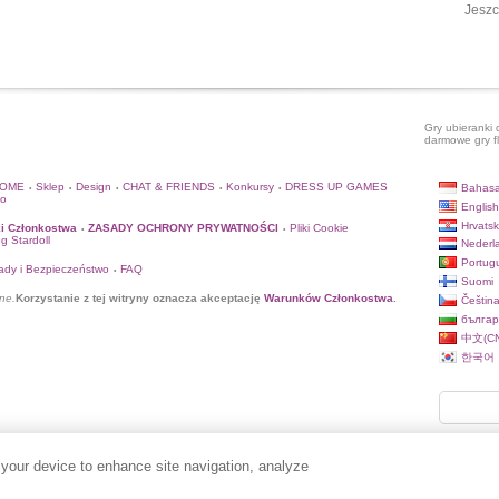
Jeszc
Gry ubieranki 
darmowe gry f
HOME
Sklep
Design
CHAT & FRIENDS
Konkursy
DRESS UP GAMES
Bahasa
•
•
•
•
•
to
English
Hrvatsk
i Członkostwa
ZASADY OCHRONY PRYWATNOŚCI
Pliki Cookie
•
•
og Stardoll
Nederl
Portug
ady i Bezpieczeństwo
FAQ
•
Suomi
ne.
Korzystanie z tej witryny oznacza akceptację
Warunków Członkostwa
.
Češtin
българ
中文(CN
한국어
 your device to enhance site navigation, analyze