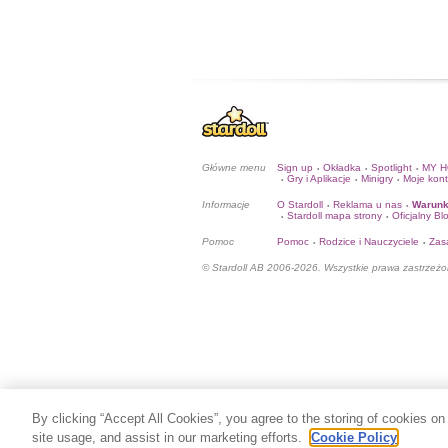
Główne menu
Sign up
Okładka
Spotlight
MY 
•
•
•
Gry i Aplikacje
Minigry
Moje kon
•
•
•
Informacje
O Stardoll
Reklama u nas
Warunk
•
•
Stardoll mapa strony
Oficjalny Bl
•
•
Pomoc
Pomoc
Rodzice i Nauczyciele
Zas
•
•
© Stardoll AB 2006-2026. Wszystkie prawa zastrzeżo
By clicking “Accept All Cookies”, you agree to the storing of cookies on
site usage, and assist in our marketing efforts.
Cookie Policy