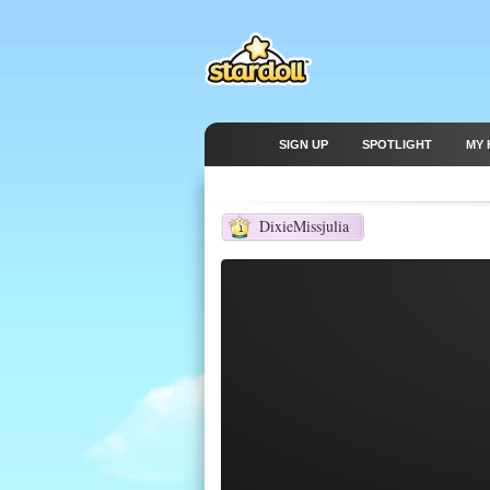
SIGN UP
SPOTLIGHT
MY 
DixieMissjulia
1