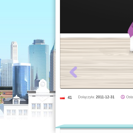
Dołączyła:
2011-12-31
Osta
41