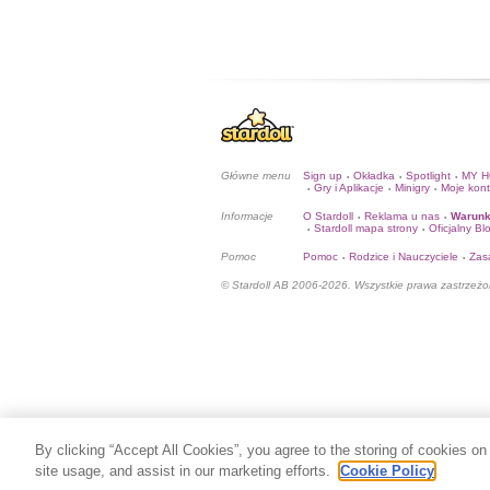
Główne menu
Sign up
Okładka
Spotlight
MY 
•
•
•
Gry i Aplikacje
Minigry
Moje kon
•
•
•
Informacje
O Stardoll
Reklama u nas
Warunk
•
•
Stardoll mapa strony
Oficjalny Bl
•
•
Pomoc
Pomoc
Rodzice i Nauczyciele
Zas
•
•
© Stardoll AB 2006-2026. Wszystkie prawa zastrzeżo
By clicking “Accept All Cookies”, you agree to the storing of cookies on
site usage, and assist in our marketing efforts.
Cookie Policy