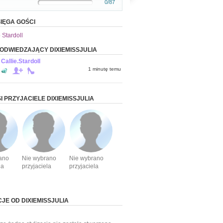
0/87
IĘGA GOŚCI
 Stardoll
 ODWIEDZAJĄCY DIXIEMISSJULIA
Callie.Stardoll
1 minutę temu
I PRZYJACIELE DIXIEMISSJULIA
ano
Nie wybrano
Nie wybrano
la
przyjaciela
przyjaciela
CJE OD DIXIEMISSJULIA