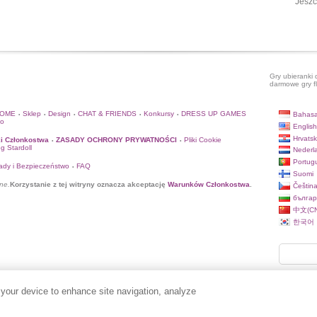
Jeszc
Gry ubieranki 
darmowe gry f
HOME
Sklep
Design
CHAT & FRIENDS
Konkursy
DRESS UP GAMES
Bahasa
•
•
•
•
•
to
English
Hrvatsk
i Członkostwa
ZASADY OCHRONY PRYWATNOŚCI
Pliki Cookie
•
•
og Stardoll
Nederl
Portug
ady i Bezpieczeństwo
FAQ
•
Suomi
ne.
Korzystanie z tej witryny oznacza akceptację
Warunków Członkostwa
.
Češtin
българ
中文(CN
한국어
 your device to enhance site navigation, analyze