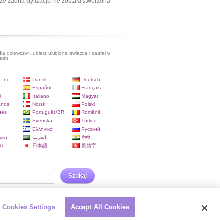
ze żadna stylizacja nie została stworzona
dla dziewczyn, ubierz ulubioną gwiazdę i zagraj w
lash.
 Ind.
Dansk
Deutsch
Español
Français
i
Italiano
Magyar
ands
Norsk
Polski
uês
Português/BR
Română
Svenska
Türkçe
a
Ελληνικά
Русский
ски
العربية
हिन्दी
)
日本語
繁體字
Szukaj
Cookies Settings
Accept All Cookies