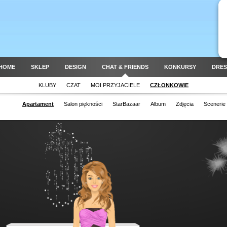
HOME
SKLEP
DESIGN
CHAT & FRIENDS
KONKURSY
DRES
KLUBY
CZAT
MOI PRZYJACIELE
CZŁONKOWIE
Apartament
Salon piękności
StarBazaar
Album
Zdjęcia
Scenerie