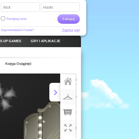
Nick
Hasło
Pamiętaj mnie
Zaloguj
Zapomniałaś/eś hasła?
Zapisz się!
S UP GAMES
GRY I APLIKACJE
Księga Osiągnięć