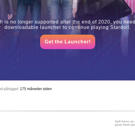
h is no longer supported after the end of 2020, you need
downloadable launcher to continue playing Stardoll.
Get the Launcher!
st pålogget:
175 måneder siden
Spill dress up-s
gratis flash-spil