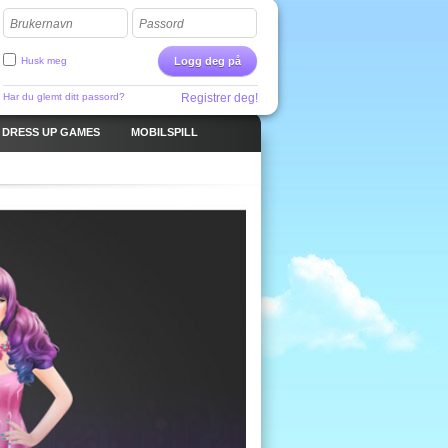
Brukernavn
Passord
Husk meg
Logg deg på
Har du glemt ditt passord?
Registrer deg!
DRESS UP GAMES
MOBILSPILL