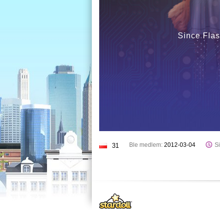
Since Flas
Ble medlem:
2012-03-04
Si
31