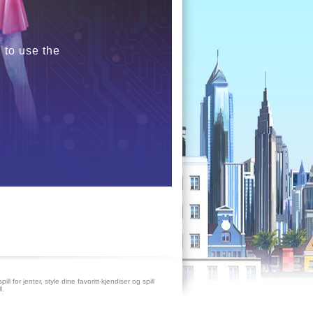
 to use the
pill for jenter, style dine favoritt-kjendiser og spill
l.