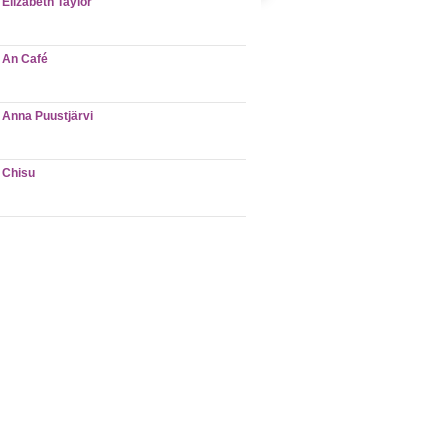
Elizabeth Taylor
An Café
Anna Puustjärvi
Chisu