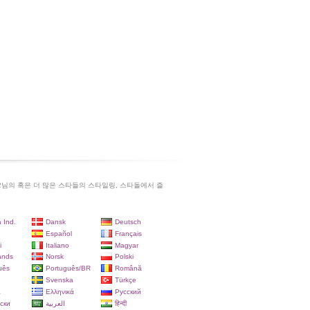
ke 2님의 혹은 더 많은 스타들의 스타일링, 스타돌에서 즐
 Ind.
Dansk
Deutsch
Español
Français
i
Italiano
Magyar
ands
Norsk
Polski
uês
Português/BR
Română
Svenska
Türkçe
a
Ελληνικά
Русский
ски
العربية
हिन्दी