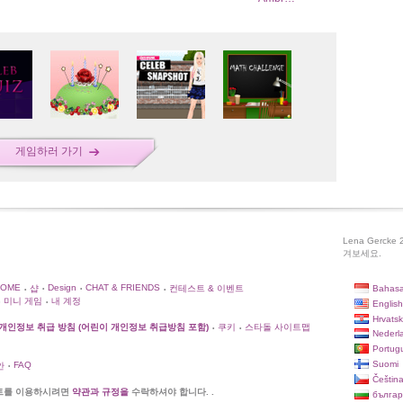
게임하러 가기
Lena Gerc
겨보세요.
HOME
Design
CHAT & FRIENDS
Bahasa
샵
컨테스트 & 이벤트
•
•
•
•
미니 게임
내 계정
English
•
Hrvatsk
개인정보 취급 방침 (어린이 개인정보 취급방침 포함)
쿠키
스타돌 사이트맵
•
•
Nederl
Portug
Suomi
FAQ
안
•
Češtin
트를 이용하시려면
약관과 규정을
수락하셔야 합니다. .
българ