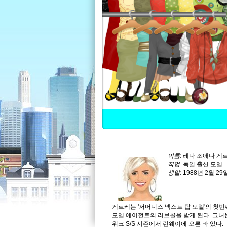
이름:
레나 조애나 게
직업:
독일 출신 모델
생일:
1988년 2월 2
게르케는 '저머니스 넥스트 탑 모델'의 첫번
모델 에이전트의 러브콜을 받게 된다. 그녀는
위크 S/S 시즌에서 런웨이에 오른 바 있다.