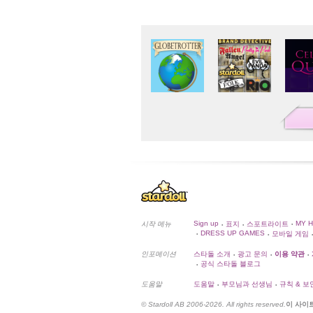
Sign up
MY 
시작 메뉴
표지
스포트라이트
•
•
•
DRESS UP GAMES
모바일 게임
•
•
•
인포메이션
스타돌 소개
광고 문의
이용 약관
•
•
•
공식 스타돌 블로그
•
도움말
도움말
부모님과 선생님
규칙 & 보
•
•
© Stardoll AB 2006-2026. All rights reserved.
이 사이