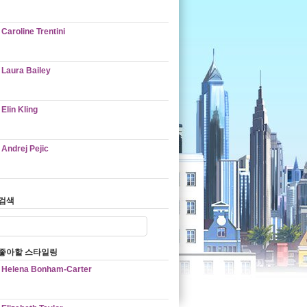
Caroline Trentini
Laura Bailey
Elin Kling
Andrej Pejic
검색
좋아할 스타일링
Helena Bonham-Carter