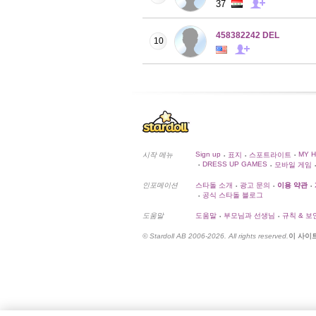
37
458382242 DEL
10
Sign up
MY 
시작 메뉴
표지
스포트라이트
•
•
•
DRESS UP GAMES
모바일 게임
•
•
•
인포메이션
스타돌 소개
광고 문의
이용 약관
•
•
•
공식 스타돌 블로그
•
도움말
도움말
부모님과 선생님
규칙 & 보
•
•
© Stardoll AB 2006-2026. All rights reserved.
이 사이