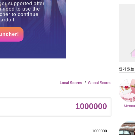
ger supported after
u need to use the
her to continue
ardoll.
uncher!
인기 있는
Local Scores
/
Global Scores
1000000
Memor
1000000