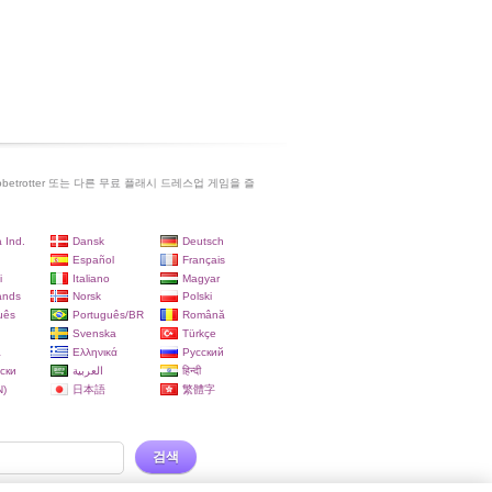
betrotter 또는 다른 무료 플래시 드레스업 게임을 즐
 Ind.
Dansk
Deutsch
Español
Français
i
Italiano
Magyar
ands
Norsk
Polski
uês
Português/BR
Română
Svenska
Türkçe
a
Ελληνικά
Русский
ски
العربية
हिन्दी
)
日本語
繁體字
검색