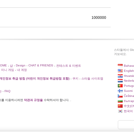
1000000
스타돌에서 Glo
겨보세요.
HOME
Design
CHAT & FRIENDS
Bahasa
샵
컨테스트 & 이벤트
•
•
•
•
미니 게임
내 계정
English
•
Hrvatsk
개인정보 취급 방침 (어린이 개인정보 취급방침 포함)
쿠키
스타돌 사이트맵
•
•
Nederl
Portug
Suomi
FAQ
안
•
Češtin
트를 이용하시려면
약관과 규정을
수락하셔야 합니다. .
българ
中文(CN
한국어