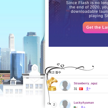
Since Flash is no lon
the end of 2020, yo
downloadable launc
playing St
Get the La
최고 점수
Strawberry_oguz
31
LuckyAyaman
2