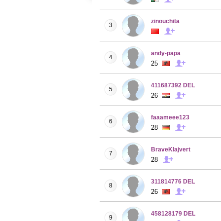
zinouchita
3
andy-papa
4
25
411687392 DEL
5
26
faaameee123
6
28
BraveKlajvert
7
28
311814776 DEL
8
26
458128179 DEL
9