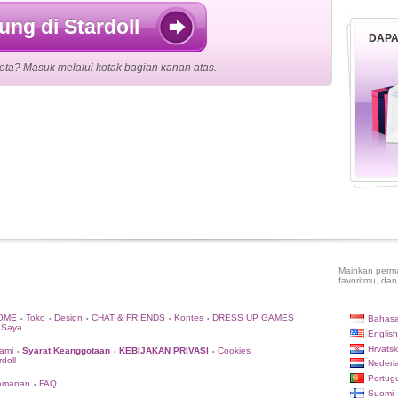
ng di Stardoll
DAPA
ta? Masuk melalui kotak bagian kanan atas.
Mainkan perma
favoritmu, dan
OME
Toko
Design
CHAT & FRIENDS
Kontes
DRESS UP GAMES
Bahasa
•
•
•
•
•
 Saya
English
Hrvatsk
ami
Syarat Keanggotaan
KEBIJAKAN PRIVASI
Cookies
•
•
•
doll
Nederl
Portug
eamanan
FAQ
•
Suomi