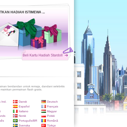
TKAN HADIAH ISTIMEWA ...
Beli Kartu Hadiah Stardoll
inan berdandan untuk remaja, dandani selebritis
 mainkan permainan flash gratis.
 Ind.
Dansk
Deutsch
Español
Français
i
Italiano
Magyar
ands
Norsk
Polski
uês
Português/BR
Română
Svenska
Türkçe