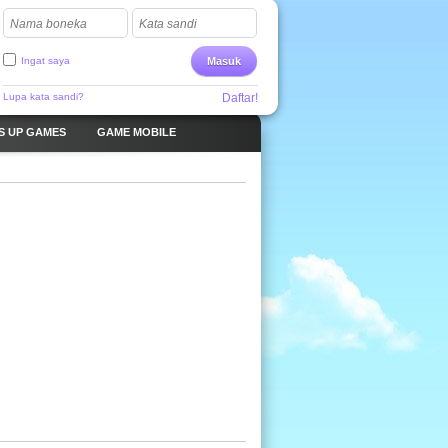
Nama boneka
Kata sandi
Ingat saya
Masuk
Lupa kata sandi?
Daftar!
S UP GAMES
GAME MOBILE