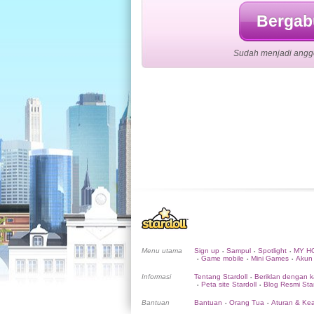
Bergabu
Sudah menjadi anggo
Menu utama
Sign up
Sampul
Spotlight
MY H
•
•
•
Game mobile
Mini Games
Akun
•
•
•
Informasi
Tentang Stardoll
Beriklan dengan k
•
Peta site Stardoll
Blog Resmi Star
•
•
Bantuan
Bantuan
Orang Tua
Aturan & K
•
•