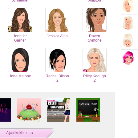
Schneider
Aniston
Jennifer
Jessica Alba
Raven
Garner
Symone
Jena Malone
Rachel Bilson
Riley Keough
2
2
A játékokhoz