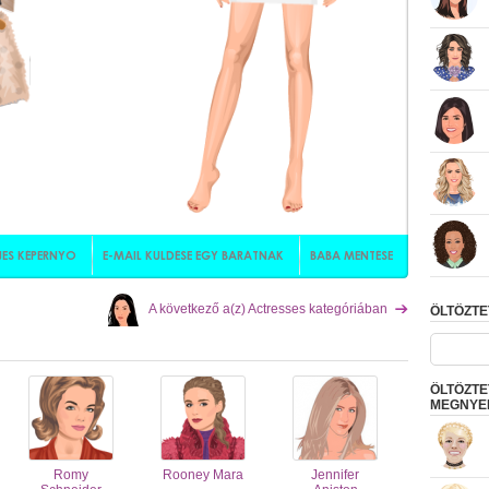
A következő a(z) Actresses kategóriában
ÖLTÖZT
ÖLTÖZTE
MEGNYER
Romy
Rooney Mara
Jennifer