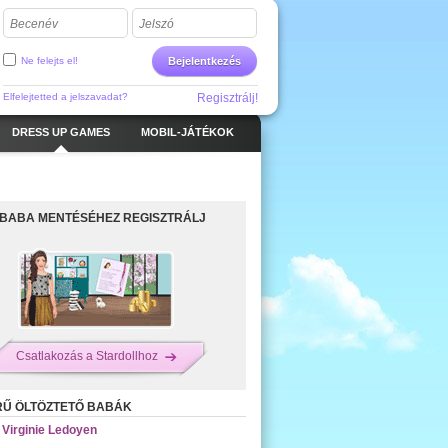
Becenév
Jelszó
Ne felejts el!
Bejelentkezés
Elfelejtetted a jelszavadat?
Regisztrálj!
DRESS UP GAMES
MOBIL-JÁTÉKOK
 BABA MENTÉSÉHEZ REGISZTRÁLJ
Csatlakozás a Stardollhoz
RŰ ÖLTÖZTETŐ BABÁK
Virginie Ledoyen