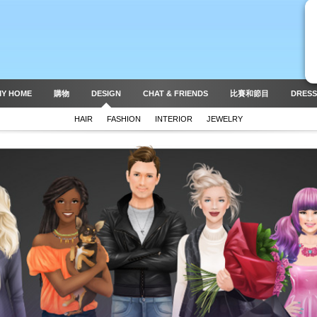
MY HOME
購物
DESIGN
CHAT & FRIENDS
比賽和節目
DRESS
HAIR
FASHION
INTERIOR
JEWELRY