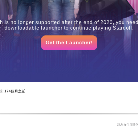
h is no longer supported after the end of 2020, you need
downloadable launcher to continue playing Stardoll.
Get the Launcher!
踪:
174個月之前
玩為女生而設的