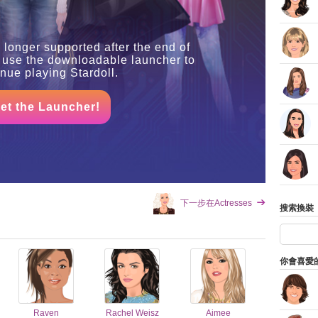
 longer supported after the end of
 use the downloadable launcher to
inue playing Stardoll.
et the Launcher!
下一步在Actresses
搜索換裝
你會喜愛
Raven
Rachel Weisz
Aimee