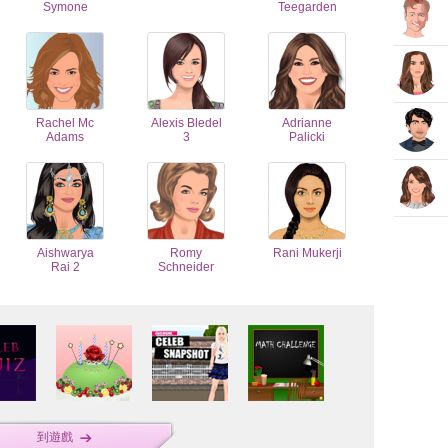
Symone
Teegarden
Rachel Mc
Alexis Bledel
Adrianne
Adams
3
Palicki
Aishwarya
Romy
Rani Mukerji
Rai 2
Schneider
到遊戲