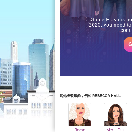
Since Flash is no
2020, you need to
cont
G
其他換裝服飾，例如 REBECCA HALL
Reese
Alexia Fast