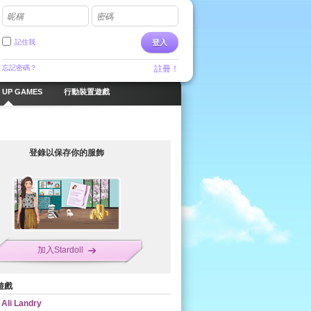
昵稱
密碼
記住我
登入
忘記密碼？
註冊！
 UP GAMES
行動裝置遊戲
登錄以保存你的服飾
加入Stardoll
遊戲
Ali Landry