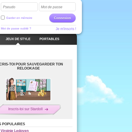
Pseudo
Mot de passe
Garder en mémoire
Connexion
Mot de passe oublié ?
Je m'inscris !
JEUX DE STYLE
PORTABLES
SCRIS-TOI POUR SAUVEGARDER TON
RELOOKAGE
Inscris-toi sur Stardoll
S POPULAIRES
Virginie Ledoyen