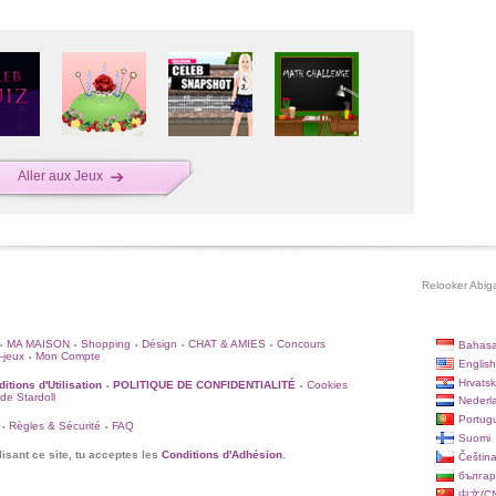
Aller aux Jeux
Relooker Abigai
MA MAISON
Shopping
Désign
CHAT & AMIES
Concours
Bahasa
•
•
•
•
•
-jeux
Mon Compte
•
English
Hrvatsk
itions d'Utilisation
POLITIQUE DE CONFIDENTIALITÉ
Cookies
•
•
 de Stardoll
Nederl
Portug
Règles & Sécurité
FAQ
•
•
Suomi
lisant ce site, tu acceptes les
Conditions d'Adhésion
.
Češtin
българ
中文(CN