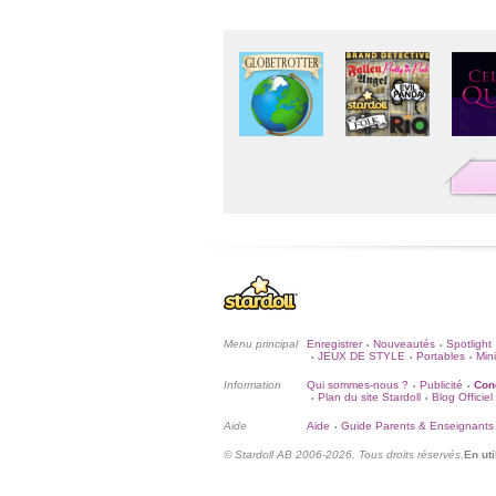
Menu principal
Enregistrer
Nouveautés
Spotlight
•
•
JEUX DE STYLE
Portables
Mini
•
•
•
Information
Qui sommes-nous ?
Publicité
Cond
•
•
Plan du site Stardoll
Blog Officiel
•
•
Aide
Aide
Guide Parents & Enseignants
•
© Stardoll AB 2006-2026. Tous droits réservés.
En uti