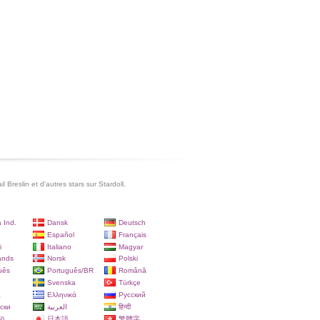
l Breslin et d'autres stars sur Stardoll.
 Ind.
Dansk
Deutsch
Español
Français
i
Italiano
Magyar
ands
Norsk
Polski
uês
Português/BR
Română
Svenska
Türkçe
a
Ελληνικά
Русский
ски
العربية
हिन्दी
)
日本語
繁體字