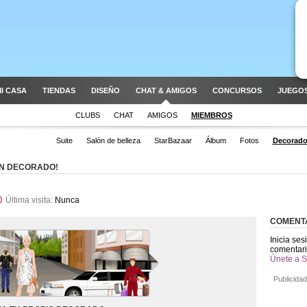
I CASA
TIENDAS
DISEÑO
CHAT & AMIGOS
CONCURSOS
JUEGOS
CLUBS
CHAT
AMIGOS
MIEMBROS
Suite
Salón de belleza
StarBazaar
Álbum
Fotos
Decorad
ÚN DECORADO!
Última visita:
Nunca
COMENT
Inicia ses
comentari
Únete a S
Publicidad