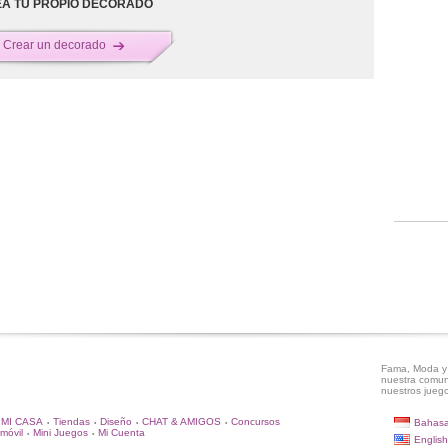
A TU PROPIO DECORADO
Crear un decorado
Fama, Moda y 
nuestra comun
nuestros juego
MI CASA
Tiendas
Diseño
CHAT & AMIGOS
Concursos
Bahasa
•
•
•
•
móvil
Mini Juegos
Mi Cuenta
•
•
English