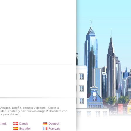
Amigos. Diseña, compra y decora. ¡Únete a
idad, chatea y haz nuevos amigos! Diviértete con
s para chicas!
 Ind.
Dansk
Deutsch
Español
Français