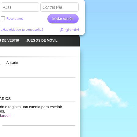
Alias
Contraseña
Recordarme
Iniciar sesión
¿Has olvidado tu contraseña?
¡Registrate!
 DE VESTIR
JUEGOS DE MÓVIL
o
Anuario
ARIOS
ión o registra una cuenta para escribir
os.
tardoll