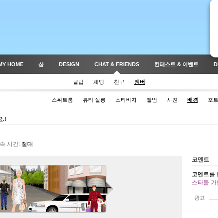
MY HOME
샵
DESIGN
CHAT & FRIENDS
컨테스트 & 이벤트
D
클럽
채팅
친구
멤버
스위트룸
뷰티 살롱
스타바자
앨범
사진
배경
포
.!
속 시간:
절대
코멘트
코멘트를 
스타돌 가
광고