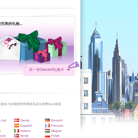
完美的礼物...
买一张Stardoll礼物卡
遊戏,为你最爱的明星换装及玩免费flash遊戏.
 Ind.
Dansk
Deutsch
Español
Français
i
Italiano
Magyar
ands
Norsk
Polski