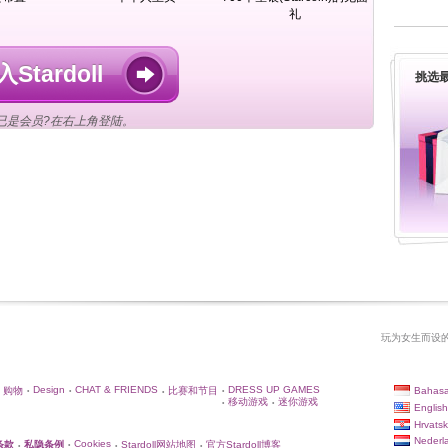
礼
Stardoll
挑选最
已是会员?在右上角登陆。
玩为女生而设的
Design
CHAT & FRIENDS
DRESS UP GAMES
Bahasa
购物
比赛和节目
•
•
•
•
移动游戏
迷你游戏
•
•
English
Hrvatsk
Nederl
Cookies
条款
私隐条例
Stardoll网站地图
官方Stardoll博客
•
•
•
•