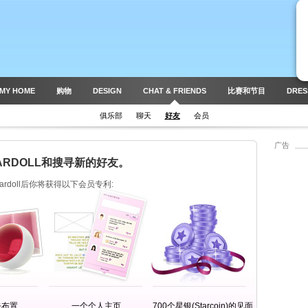
MY HOME
购物
DESIGN
CHAT & FRIENDS
比赛和节目
DRES
俱乐部
聊天
好友
会员
广告
ARDOLL和搜寻新的好友。
tardoll后你将获得以下会员专利:
去布置
一个个人主页
700个星银(Starcoin)的见面