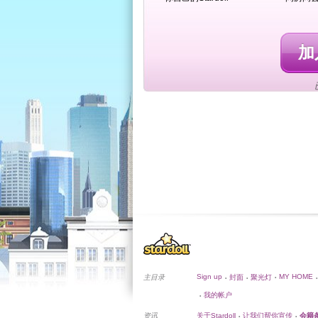
加入
Sign up
MY HOME
主目录
封面
聚光灯
•
•
•
•
我的帐户
•
资讯
关于Stardoll
让我们帮你宣传
会籍
•
•