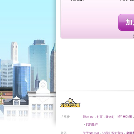
加入
Sign up
MY HOME
主目录
封面
聚光灯
•
•
•
•
我的帐户
•
资讯
关于Stardoll
让我们帮你宣传
会籍
•
•