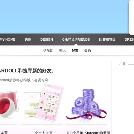
MY HOME
购物
DESIGN
CHAT & FRIENDS
比赛和节目
DRES
俱乐部
聊天
好友
会员
广告
ARDOLL和搜寻新的好友。
tardoll后你将获得以下会员专利:
去布置
一个个人主页
700个星银(Starcoin)的见面