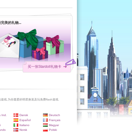
完美的礼物...
买一张Stardoll礼物卡
遊戏,为你最爱的明星换装及玩免费flash遊戏.
 Ind.
Dansk
Deutsch
Español
Français
i
Italiano
Magyar
ands
Norsk
Polski