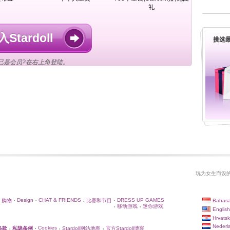
礼
Stardoll
挑选最
已是会员?在右上角登陆。
玩为女生而设的
Design
CHAT & FRIENDS
DRESS UP GAMES
Bahasa
购物
比赛和节目
•
•
•
•
移动游戏
迷你游戏
•
•
English
Hrvatsk
Nederl
Cookies
条款
私隐条例
Stardoll网站地图
官方Stardoll博客
•
•
•
•